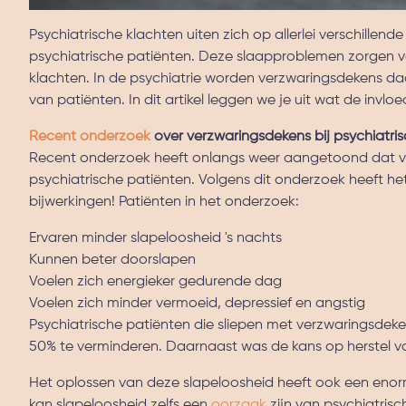
Psychiatrische klachten uiten zich op allerlei verschill
psychiatrische patiënten. Deze slaapproblemen zorgen v
klachten. In de psychiatrie worden verzwaringsdekens da
van patiënten. In dit artikel leggen we je uit wat de invlo
Recent onderzoek
over verzwaringsdekens bij psychiatri
Recent onderzoek heeft onlangs weer aangetoond dat ve
psychiatrische patiënten. Volgens dit onderzoek heeft he
bijwerkingen! Patiënten in het onderzoek:
Ervaren minder slapeloosheid 's nachts
Kunnen beter doorslapen
Voelen zich energieker gedurende dag
Voelen zich minder vermoeid, depressief en angstig
Psychiatrische patiënten die sliepen met verzwaringsde
50% te verminderen. Daarnaast was de kans op herstel v
Het oplossen van deze slapeloosheid heeft ook een enor
kan slapeloosheid zelfs een
oorzaak
zijn van psychiatris