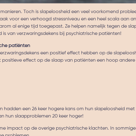
ende manieren. Toch is slapeloosheid een veel voorkomend probl
aak voor een verhoogd stressniveau en een heel scala aan a
arom al enige tijd toegepast. Ze helpen namelijk tegen de sla
ed is van verzwaringsdekens bij psychiatrische patiënten!
sche patiënten
rzwaringsdekens een positief effect hebben op de slapeloos
t positieve effect op de slaap van patiënten een hoop andere 
ken hadden een 26 keer hogere kans om hun slapeloosheid met
an hun slaapproblemen 20 keer hoger!
me impact op de overige psychiatrische klachten. In sommige
che problemen.