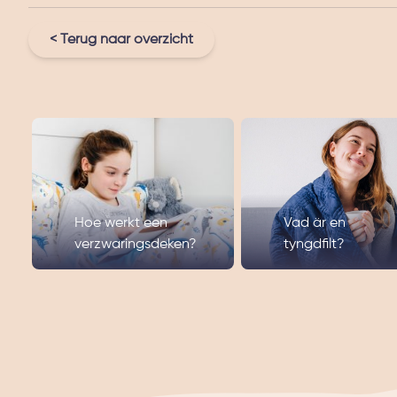
< Terug naar overzicht
Hoe werkt een
Vad är en
verzwaringsdeken?
tyngdfilt?