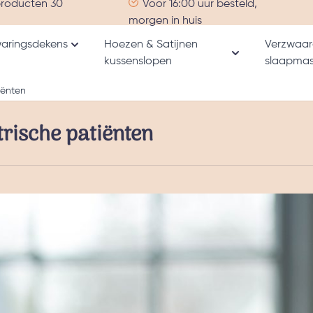
producten 30
Voor 16:00 uur besteld,
morgen in huis
aringsdekens
Hoezen & Satijnen
Verzwaar
Toon submenu voor Verzwaringsdekens catego
kussenslopen
slaapmas
nu voor Alle producten categorie
Toon submenu v
iënten
rische patiënten