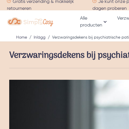
Gratis verzending & makkelijk
Je kunt onze 
Ga naar de inhoud
retourneren
dagen proberen
Alle
Verzw
producten
Toon subme
Home
/
Inlägg
/
Verzwaringsdekens bij psychiatrische pat
Verzwaringsdekens bij psychiat