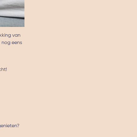
kking van
k nog eens
cht!
 genieten?