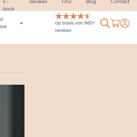
E-
Reviews
FAQ
Blog
Contact
book
d
Winkelwage
op basis van 860+
rie
ker
oor Hoezen & Satijnen kussenslopen categorie
Toon submenu voor Verzwaard slaapmasker catego
reviews