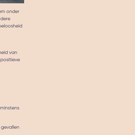
eem onder
ndere
peloosheid
heid van
positieve
 minstens
 gevallen