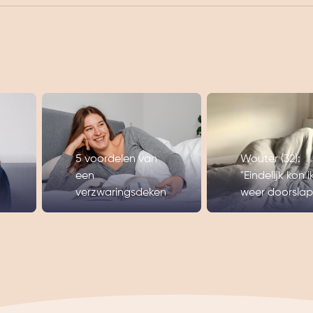
5 voordelen van
Wouter (32):
een
"Eindelijk kon i
verzwaringsdeken
weer doorslap