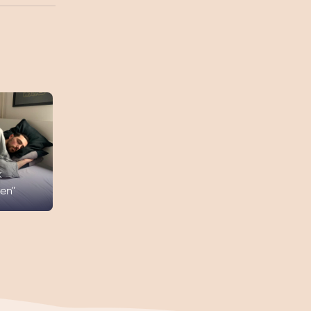
k
en"