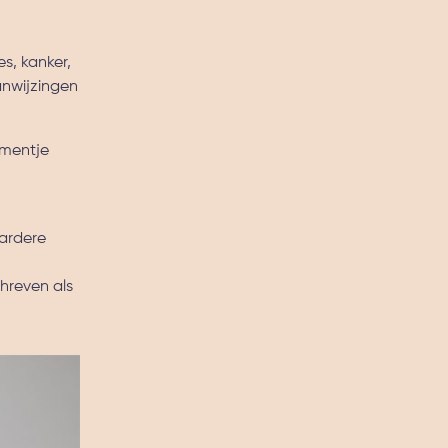
s, kanker,
anwijzingen
omentje
aardere
hreven als