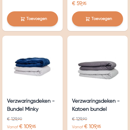
€ 59,
95
Toevoegen
Toevoegen
Verzwaringsdeken -
Verzwaringsdeken -
Bundel Minky
Katoen bundel
€ 129,
€ 129,
90
90
€ 109,
€ 109,
95
95
Vanaf
Vanaf