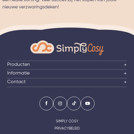
een leuke korting. Veel succes bij het kopen van jouw
nieuwe verzwaringsdeken!
Producten
+
Informatie
+
Contact
+
SIMPLY COSY
PRIVACYBELEID