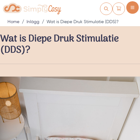
Ga naar de inhoud
Winkelwag
Home
/
Inlägg
/
Wat is Diepe Druk Stimulatie (DDS)?
Wat is Diepe Druk Stimulatie
(DDS)?