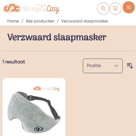
Ga naar de inhoud
Winkelwag
Home
/
Alle producten
/
Verzwaard slaapmasker
Verzwaard slaapmasker
1
resultaat