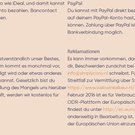
PayPal
o wie iDeal, und damit kannst
onto bezahlen. Bancontact
Du kannst mit PayPal direkt bez
den.
auf deinem PayPal-Konto hast,
können. Zahlung über PayPal is
Bankverbindung möglich.
Reklamationen
verständlich unser Bestes,
Es kann immer vorkommen, dass
zdem kommt es manchmal vor,
dir, Beschwerden zunächst bei
igt wird oder etwas anderes
info@simplycosy.nl
schreibst. F
annst. Gesetzlich bist du
Streitfall zur Vermittlung übe
llung des Mangels uns hierüber
https://www.webwinkelkeur.nl
lt, werden wir kostenlos für
Februar 2016 ist es für Verbra
ODR-Plattform der Europäisch
findest du unter
http://ec.eur
anderweitig in Bearbeitung ist,
der Europäischen Union einzur