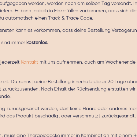
y.nl aufgegeben werden, werden noch am selben Tag versandt. 
u liefern. Es kann jedoch in Einzelfällen vorkommen, dass sich 
du automatisch einen Track & Trace Code.
nsten kann es vorkommen, dass deine Bestellung Verzögerung h
n sind immer
kostenlos
.
 jederzeit
Kontakt
mit uns aufnehmen, auch am Wochenende u
kzeit. Du kannst deine Bestellung innerhalb dieser 30 Tage
t zurückzusenden. Nach Erhalt der Rücksendung erstatten wir
unde.
ng zurückgesandt werden, darf keine Haare oder anderes mens
ird das Produkt beschädigt oder verschmutzt zurückgesandt,
uss eine Therapiedecke immer in Kombination mit einem Be