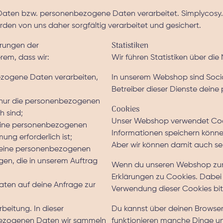
ten bzw. personenbezogene Daten verarbeitet. Simplycosy.n
en von uns daher sorgfältig verarbeitet und gesichert.
Statistiken
erungen der
em, dass wir:
Wir führen Statistiken über d
bezogene Daten verarbeiten,
In unserem Webshop sind Soc
Betreiber dieser Dienste dei
nur die personenbezogenen
Cookies
h sind;
Unser Webshop verwendet Cooki
deine personenbezogenen
Informationen speichern könne
ung erforderlich ist;
Aber wir können damit auch se
deine personenbezogenen
gen, die in unserem Auftrag
Wenn du unseren Webshop zum e
Erklärungen zu Cookies. Dabei
ten auf deine Anfrage zur
Verwendung dieser Cookies bit
rbeitung. In dieser
Du kannst über deinen Browser
nbezogenen Daten wir sammeln
funktionieren manche Dinge un