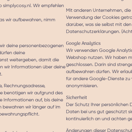
simplycosy.nl. Wir empfehlen
Mit anderen Unternehmen, die 
Verwendung der Cookies getrof
as wir aufbewahren, nimm
darüber, was sie selbst mit d
Datenschutzerklärungen. (Acht
Google Analytics
n wir deine personenbezogenen
Wir verwenden Google Analytic
dürfen deine
Webshop nutzen. Wir haben mi
nst weitergeben, damit die
geschlossen. Darin sind streng
en wir Informationen über deine
aufbewahren dürfen. Wir erlau
t.
für andere Google-Dienste zu 
se, Rechnungsadresse,
anonymisieren.
e benötigen wir aufgrund des
Sicherheit
se Informationen auf, bis deine
Der Schutz Ihrer persönlichen D
 bewahren wir länger auf im
Daten bei uns gut geschützt s
bewahrungspflicht.
kontinuierlich an und achten 
Änderungen dieser Datenschut