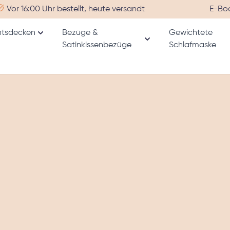
Vor 16:00 Uhr bestellt, heute versandt
E-Bo
tsdecken
Bezüge &
Gewichtete
Untermenü für Kategorie Gewichtsdecken anzeige
Satinkissenbezüge
Schlafmaske
r Kategorie Alle Produkte anzeigen
Untermenü für Katego