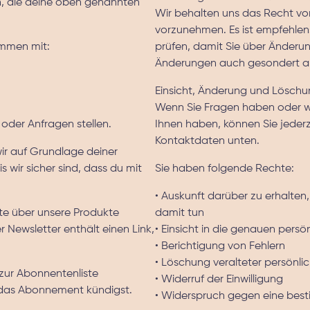
, die deine oben genannten
Wir behalten uns das Recht vo
vorzunehmen. Es ist empfehlen
ammen mit:
prüfen, damit Sie über Änderun
Änderungen auch gesondert a
Einsicht, Änderung und Löschu
Wenn Sie Fragen haben oder w
oder Anfragen stellen.
Ihnen haben, können Sie jederz
Kontaktdaten unten.
wir auf Grundlage deiner
 wir sicher sind, dass du mit
Sie haben folgende Rechte:
• Auskunft darüber zu erhalten
rte über unsere Produkte
damit tun
 Newsletter enthält einen Link,
• Einsicht in die genauen persö
• Berichtigung von Fehlern
• Löschung veralteter persönli
zur Abonnentenliste
• Widerruf der Einwilligung
 das Abonnement kündigst.
• Widerspruch gegen eine be