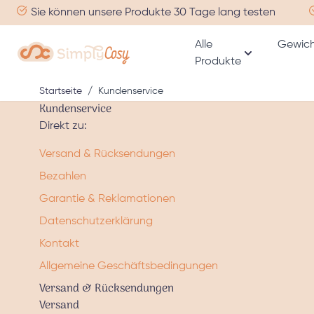
Zum Inhalt springen
Sie können unsere Produkte 30 Tage lang testen
Alle
Gewich
Produkte
Untermenü fü
Startseite
/
Kundenservice
Kundenservice
Direkt zu:
Versand & Rücksendungen
Bezahlen
Garantie & Reklamationen
Datenschutzerklärung
Kontakt
Allgemeine Geschäftsbedingungen
Versand & Rücksendungen
Versand