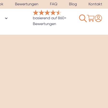
ok
Bewertungen
FAQ
Blog
Kontakt
Warenkorb
basierend auf 860+
n
rie Bezüge & Satinkissenbezüge anzeigen
Untermenü für Kategorie Gewichtete Schlafmaske anzeig
Bewertungen