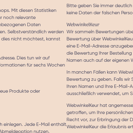
Bitte geben Sie immer deutlich 
ops. Mit diesen Statistiken
keine Daten der falschen Pers
r noch relevante
WebwinkelKeur
nenbezogenen Daten
en. Selbstverständlich werden
Wir sammeln Bewertungen über
 dies nicht möchtest, kannst
Bewertung über WebwinkelKeur h
eine E-Mail-Adresse anzugeben.
die Bewertung Ihrer Bestellung
resse. Dies tun wir auf
Namen auch auf der eigenen W
formationen für sechs Wochen
In manchen Fällen kann Webwink
Bewertung zu geben. Falls wir S
Ihren Namen und Ihre E-Mail-
eue Produkte oder
ausschließlich verwendet, um 
WebwinkelKeur hat angemesse
getroffen, um Ihre persönliche
Recht vor, zur Erbringung der D
 einlegen. Jede E-Mail enthält
WebwinkelKeur die Erlaubnis ert
e Abmeldeoption nutzen.