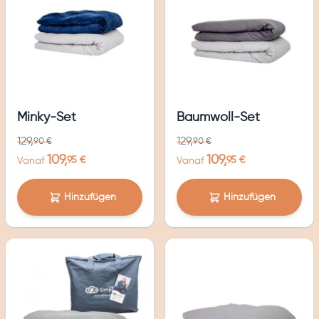
Minky-Set
Baumwoll-Set
129,
129,
90 €
90 €
109,
109,
95 €
95 €
Vanaf
Vanaf
Hinzufügen
Hinzufügen