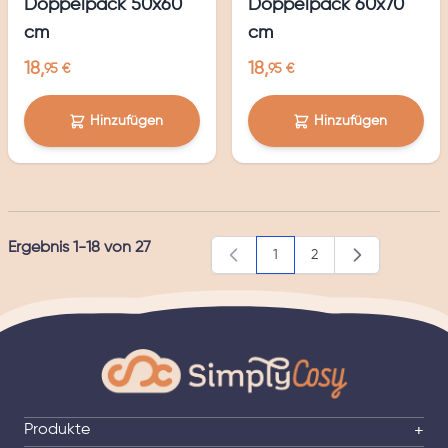
Doppelpack 50x60
Doppelpack 60x70
cm
cm
18,
18,
95 €
95 €
Hinzufügen
Hinzufügen
Ergebnis
1
-
18
von
27
1
2
Sie lesen gerade die Seite
Seite
Produkte
+