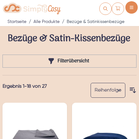
Zum Inhalt springen
Warenkorb
Startseite
/
Alle Produkte
/
Bezüge & Satinkissenbezüge
Bezüge & Satin-Kissenbezüge
Filterübersicht
Ergebnis
1
-
18
von
27