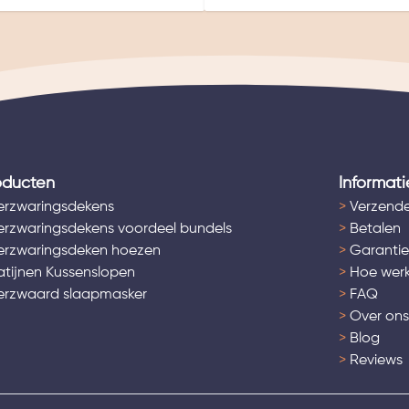
oducten
Informati
rzwaringsdekens
>
Verzende
rzwaringsdekens voordeel bundels
>
Betalen
rzwaringsdeken hoezen
>
Garantie
tijnen Kussenslopen
>
Hoe werk
rzwaard slaapmasker
>
FAQ
>
Over on
>
Blog
>
Reviews