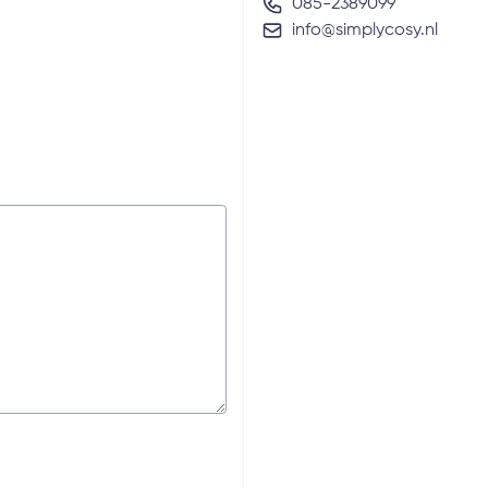
085-2389099
info@simplycosy.nl