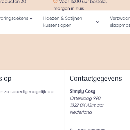
producten 30
Voor 16:00 uur besteld,
morgen in huis
aringsdekens
Hoezen & Satijnen
Verzwaar
Toon submenu voor Verzwaringsdekens catego
kussenslopen
slaapmas
nu voor Alle producten categorie
Toon submenu v
s op
Contactgegevens
Simply Cosy
er zo spoedig mogelijk op
Otterkoog 99B
1822 BX Alkmaar
Nederland