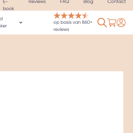
E-
Reviews
FAQ
Blog
Contact
book
d
Winkelwage
op basis van 860+
rie
ker
oor Hoezen & Satijnen kussenslopen categorie
Toon submenu voor Verzwaard slaapmasker catego
reviews