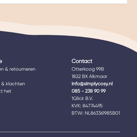
e
Contact
n & retourneren
Otterkoog 99B
1822 BX Alkmaar
 & klachten
info@simplycosy.nl
t het
085 - 238 90 99
1Qlick B.V.
s
KVK: 84774495
BTW: NL863361985B01