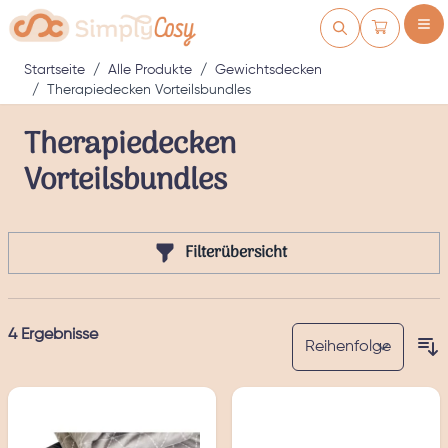
Zum Inhalt springen
Warenkorb
Startseite
/
Alle Produkte
/
Gewichtsdecken
/
Therapiedecken Vorteilsbundles
Therapiedecken
Vorteilsbundles
Filterübersicht
4
Ergebnisse