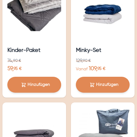
Kinder-Paket
Minky-Set
74,
129,
90 €
90 €
59,
109,
95 €
95 €
Vanaf
Hinzufügen
Hinzufügen