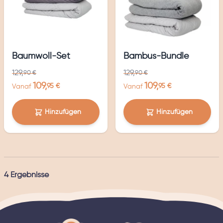
Baumwoll-Set
Bambus-Bundle
129,
129,
90 €
90 €
109,
109,
95 €
95 €
Vanaf
Vanaf
Hinzufügen
Hinzufügen
4
Ergebnisse