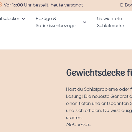
Vor 16:00 Uhr bestellt, heute versandt
E-Bo
tsdecken
Bezüge &
Gewichtete
Untermenü für Kategorie Gewichtsdecken anzeige
Satinkissenbezüge
Schlafmaske
r Kategorie Alle Produkte anzeigen
Untermenü für Katego
Gewichtsdecke f
Hast du Schlafprobleme oder f
Lösung! Die neueste Generatio
einen tiefen und entspannten 
und sich erholen. Du wirst aus
starten.
Mehr lesen..