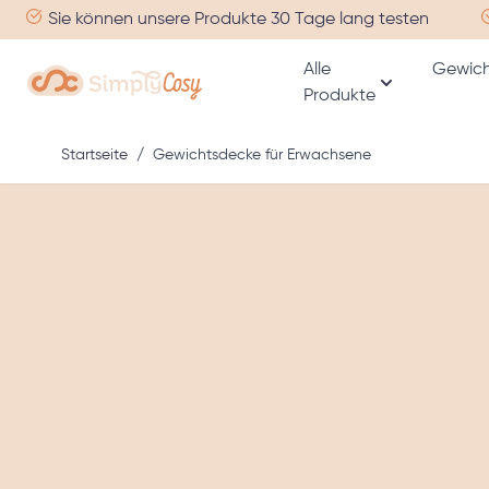
Zum Inhalt springen
Sie können unsere Produkte 30 Tage lang testen
Alle
Gewich
Produkte
Untermenü fü
Startseite
/
Gewichtsdecke für Erwachsene
Hauptbild
Klicken, um Bild im Vollbildmodus anzuzeigen