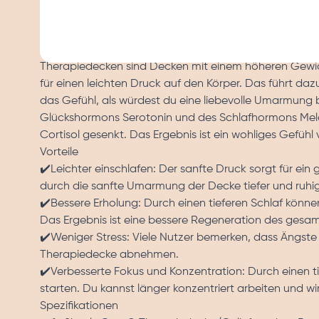
✔️ Hochwertiges Material: Für unsere Produkte verwende
Therapiedecke aus 100% atmungsaktiver Baumwolle ge
Wie funktionieren Therapiedecken?
Therapiedecken sind Decken mit einem höheren Gewic
für einen leichten Druck auf den Körper. Das führt daz
das Gefühl, als würdest du eine liebevolle Umarmung
Glückshormons Serotonin und des Schlafhormons Melat
Cortisol gesenkt. Das Ergebnis ist ein wohliges Gefüh
Vorteile
✔️Leichter einschlafen: Der sanfte Druck sorgt für ein
durch die sanfte Umarmung der Decke tiefer und ruhig
✔️Bessere Erholung: Durch einen tieferen Schlaf kön
Das Ergebnis ist eine bessere Regeneration des gesam
✔️Weniger Stress: Viele Nutzer bemerken, dass Ängs
Therapiedecke abnehmen.
✔️Verbesserte Fokus und Konzentration: Durch einen t
starten. Du kannst länger konzentriert arbeiten und wi
Spezifikationen