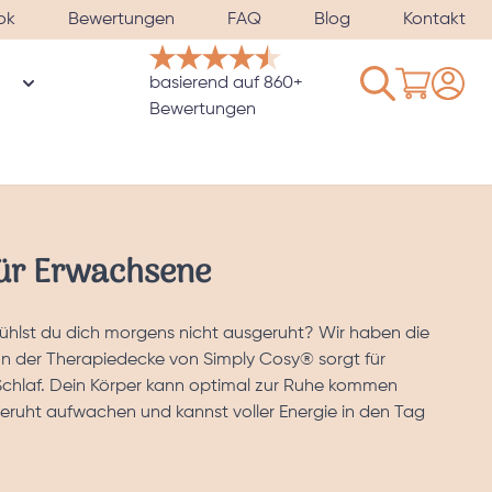
ok
Bewertungen
FAQ
Blog
Kontakt
Warenkorb
basierend auf 860+
n
rie Bezüge & Satinkissenbezüge anzeigen
Untermenü für Kategorie Gewichtete Schlafmaske anzeig
Bewertungen
ür Erwachsene
ühlst du dich morgens nicht ausgeruht? Wir haben die
n der Therapiedecke von Simply Cosy® sorgt für
Schlaf. Dein Körper kann optimal zur Ruhe kommen
geruht aufwachen und kannst voller Energie in den Tag