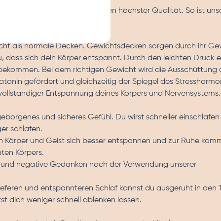
n wir ausschließlich Materialien höchster Qualität. So ist uns
fertigt.
ht als normale Decken. Gewichtsdecken sorgen durch ihr Ge
u, dass sich dein Körper entspannt. Durch den leichten Druck 
 bekommen. Bei dem richtigen Gewicht wird die Ausschüttung 
onin gefördert und gleichzeitig der Spiegel des Stresshormo
l vollständiger Entspannung deines Körpers und Nervensystems.
 geborgenes und sicheres Gefühl. Du wirst schneller einschlafe
er schlafen.
nen Körper und Geist sich besser entspannen und zur Ruhe kom
ten Körpers.
te und negative Gedanken nach der Verwendung unserer
ieferen und entspannteren Schlaf kannst du ausgeruht in den
rst dich weniger schnell ablenken lassen.