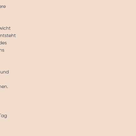
ere
wicht
entsteht
des
ns
n und
men.
 Tag