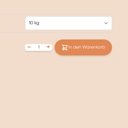
-
+
In den Warenkorb
ge
iew larger image
View larger image
View larger image