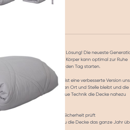
cht brauche ich?
nicht ausgeruht? Wir haben die Lösung! Die neueste Generati
n und entspannten Schlaf. Dein Körper kann optimal zur Ruhe
n und kannst voller Energie in den Tag starten.
erapiedecke entwickelt. Dies ist eine verbesserte Version uns
dafür, dass das Gewicht gut an Ort und Stelle bleibt und die 
erdem haben wir durch eine neue Technik die Decke nahezu
 das Produkte auf Qualität und Sicherheit prüft
Schläfertyp an. Dadurch kannst du die Decke das ganze Jahr üb