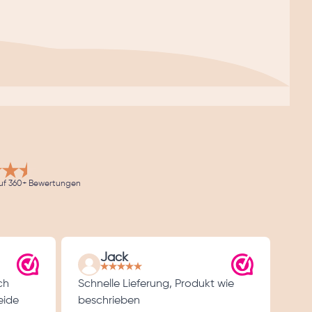
uf 360+ Bewertungen
Jack
ch
Schnelle Lieferung, Produkt wie
Gut
eide
beschrieben
Über