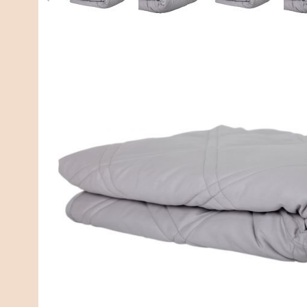
Beschreibung
Spezifikationen
Welches Gewi
Beschreibung
Hast du Schlafprobleme oder fühlst du dich morgens 
Therapiedecke von Simply Cosy® sorgt für einen tiefe
kommen und sich erholen. Du wirst ausgeruht aufwache
Die neueste Generation der Therapiedecke
In Zusammenarbeit mit Experten haben wir eine neue Th
vorherigen Decke. Die doppelte Rautensteppung sorgt 
der Gewichtsdecke optimal zur Geltung kommen. Auß
geräuschlos gemacht!
Warum unsere Decke wählen?
✔️ Ökotex 100 Zertifikat: Ein europäisches Gütesiegel,
✔️ Für jede Jahreszeit: Wir bieten Bezüge für jeden 
nutzen