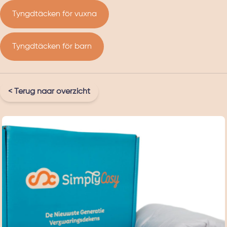
Tyngdtäcken för vuxna
Tyngdtäcken för barn
< Terug naar overzicht