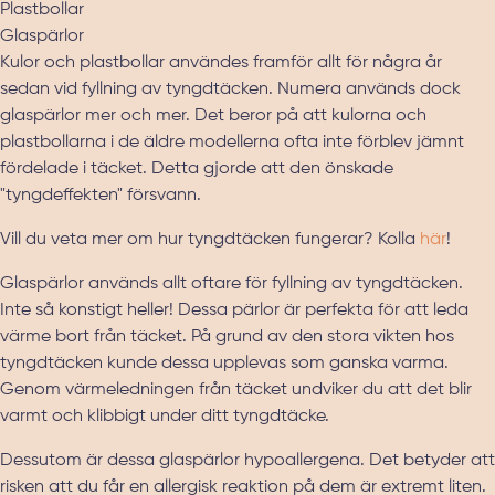
Plastbollar
Glaspärlor
Kulor och plastbollar användes framför allt för några år
sedan vid fyllning av tyngdtäcken. Numera används dock
glaspärlor mer och mer. Det beror på att kulorna och
plastbollarna i de äldre modellerna ofta inte förblev jämnt
fördelade i täcket. Detta gjorde att den önskade
"tyngdeffekten" försvann.
Vill du veta mer om hur tyngdtäcken fungerar? Kolla
här
!
Glaspärlor används allt oftare för fyllning av tyngdtäcken.
Inte så konstigt heller! Dessa pärlor är perfekta för att leda
värme bort från täcket. På grund av den stora vikten hos
tyngdtäcken kunde dessa upplevas som ganska varma.
Genom värmeledningen från täcket undviker du att det blir
varmt och klibbigt under ditt tyngdtäcke.
Dessutom är dessa glaspärlor hypoallergena. Det betyder att
risken att du får en allergisk reaktion på dem är extremt liten.