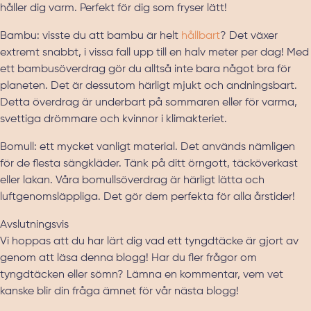
håller dig varm. Perfekt för dig som fryser lätt!
Bambu: visste du att bambu är helt
hållbart
? Det växer
extremt snabbt, i vissa fall upp till en halv meter per dag! Med
ett bambusöverdrag gör du alltså inte bara något bra för
planeten. Det är dessutom härligt mjukt och andningsbart.
Detta överdrag är underbart på sommaren eller för varma,
svettiga drömmare och kvinnor i klimakteriet.
Bomull: ett mycket vanligt material. Det används nämligen
för de flesta sängkläder. Tänk på ditt örngott, täcköverkast
eller lakan. Våra bomullsöverdrag är härligt lätta och
luftgenomsläppliga. Det gör dem perfekta för alla årstider!
Avslutningsvis
Vi hoppas att du har lärt dig vad ett tyngdtäcke är gjort av
genom att läsa denna blogg! Har du fler frågor om
tyngdtäcken eller sömn? Lämna en kommentar, vem vet
kanske blir din fråga ämnet för vår nästa blogg!