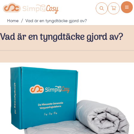
Skip to Content
Kundvagn
Home
/
Vad är en tyngdtäcke gjord av?
Vad är en tyngdtäcke gjord av?