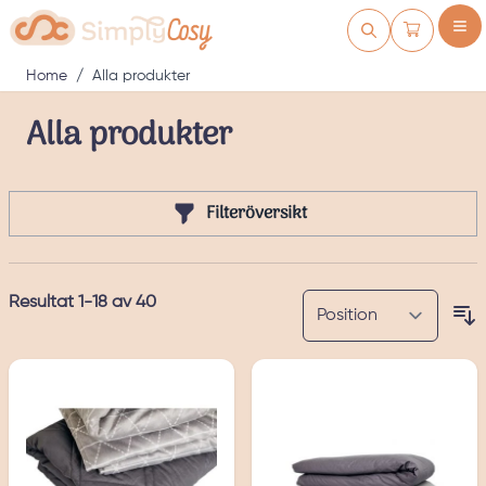
Skip to Content
Kundvagn
Home
/
Alla produkter
Alla produkter
Filteröversikt
Resultat
1
-
18
av
40