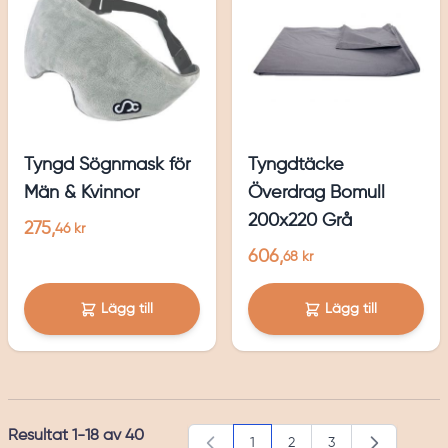
Tyngd Sögnmask för
Tyngdtäcke
Män & Kvinnor
Överdrag Bomull
200x220 Grå
275,
46 kr
606,
68 kr
Lägg till
Lägg till
Resultat
1
-
18
av
40
1
2
3