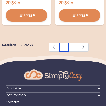
209,
209,
22 kr
22 kr
Lägg till
Lägg till
Resultat
1
-
18
av
27
1
2
You're currently reading pa
Page
Produkter
+
Information
+
Kontakt
+