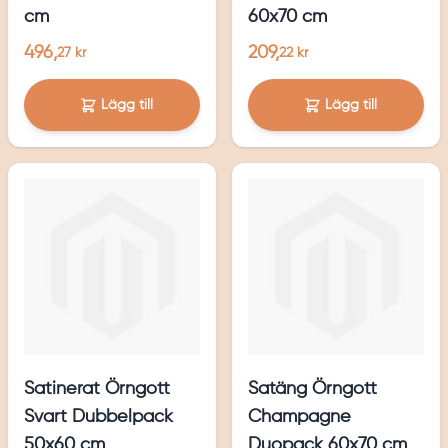
cm
60x70 cm
496,
209,
27 kr
22 kr
Lägg till
Lägg till
Satinerat Örngott
Satäng Örngott
Svart Dubbelpack
Champagne
50x60 cm
Duopack 60x70 cm