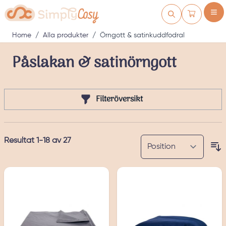
Skip to Content
Kundvagn
Home
/
Alla produkter
/
Örngott & satinkuddfodral
Påslakan & satinörngott
Filteröversikt
Resultat
1
-
18
av
27