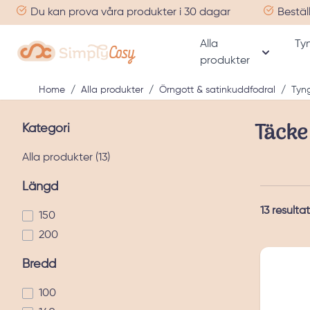
Skip to Content
Du kan prova våra produkter i 30 dagar
Bestäl
Alla
Ty
produkter
Visa und
Home
/
Alla produkter
/
Örngott & satinkuddfodral
/
Tyn
Täcke
Hoppa till produktlistan
Kategori
products available
Alla produkter (
13
)
Längd
13
resultat
150
200
Bredd
100