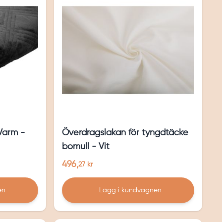
Varm -
Överdragslakan för tyngdtäcke
bomull - Vit
496,
27 kr
en
Lägg i kundvagnen