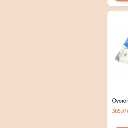
Överdr
385,
87 