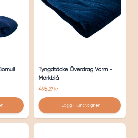
Bomull
Tyngdtäcke Överdrag Varm -
Mörkblå
496,
27 kr
en
Lägg i kundvagnen