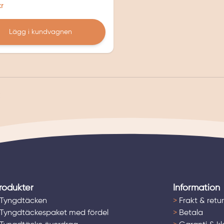
kr
Lägg i kundvagnen
rodukter
Information
Tyngdtäcken
>
Frakt & retur
Tyngdtäckespaket med fördel
>
Betala