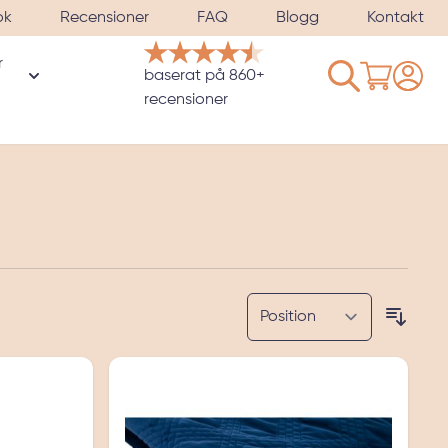
ok
Recensioner
FAQ
Blogg
Kontakt
r
Kundvagn
baserat på 860+
kategori Örngott & satinkuddfodral
Visa undermeny för kategori Tyngdmask för sömn
recensioner