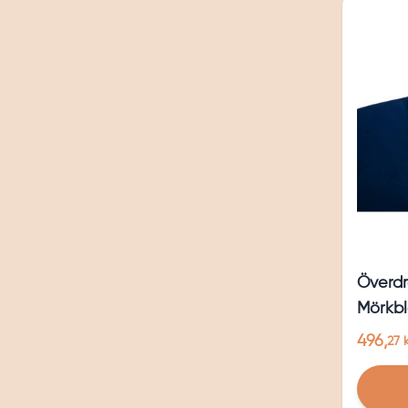
Överdr
Mörkb
496,
27 