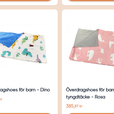
agshoes för barn - Dino
Överdragshoes för bar
tyngdtäcke - Rosa
kr
385,
87 kr