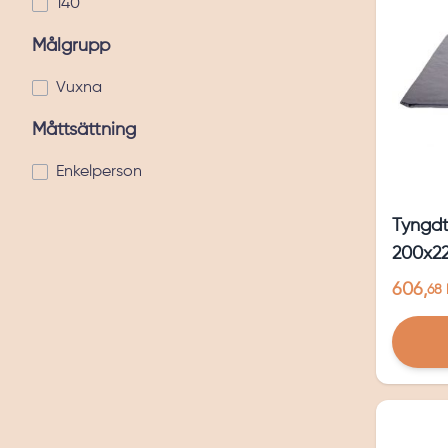
140
Målgrupp
Vuxna
Måttsättning
Enkelperson
Tyngdt
200x2
606,
68 