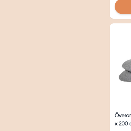
Överdr
x 200