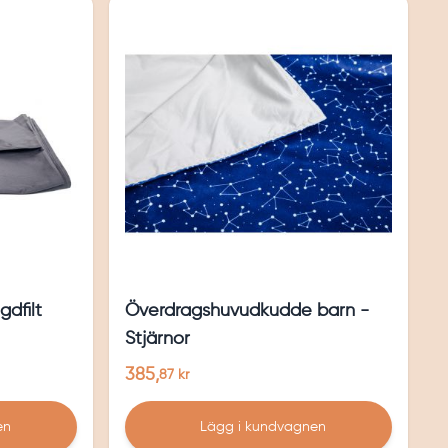
gdfilt
Överdragshuvudkudde barn -
Stjärnor
385,
87 kr
en
Lägg i kundvagnen