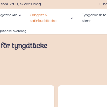
l före 16:00, skickas idag
E-b
ngdtäcken
Örngott &
Tyngdmask fö
Visa undermeny för kategori Tyngdtäcken
satinkuddfodral
sömn
ermeny för kategori Alla produkter
Visa undermeny för 
gdtäcke överdrag
 för tyngdtäcke