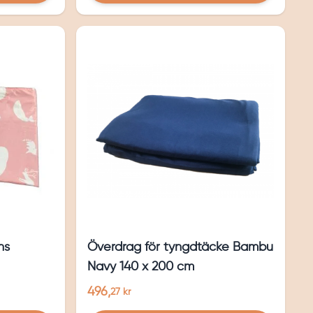
ns
Överdrag för tyngdtäcke Bambu
Navy 140 x 200 cm
496,
27 kr