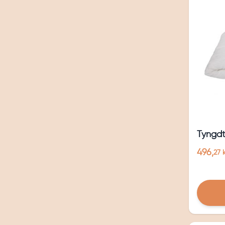
Tyngdt
496,
27 