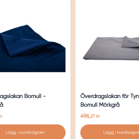
agslakan Bomull -
Överdragslakan för Tyn
lå
Bomull Mörkgrå
496,
kr
27 kr
Lägg i kundvagnen
Lägg i kundvagn