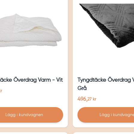
äcke Överdrag Varm - Vit
Tyngdtäcke Överdrag 
Grå
kr
496,
27 kr
Lägg i kundvagnen
Lägg i kundvagn