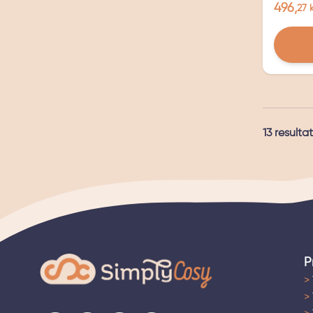
496,
27 
13
resultat
P
>
>