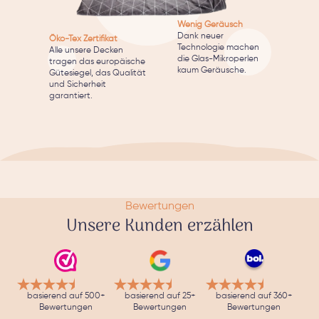
Wenig Geräusch
Dank neuer
Öko-Tex Zertifikat
Technologie machen
Alle unsere Decken
die Glas-Mikroperlen
tragen das europäische
kaum Geräusche.
Gütesiegel, das Qualität
und Sicherheit
garantiert.
Bewertungen
Unsere Kunden erzählen
basierend auf 500+
basierend auf 25+
basierend auf 360+
Bewertungen
Bewertungen
Bewertungen