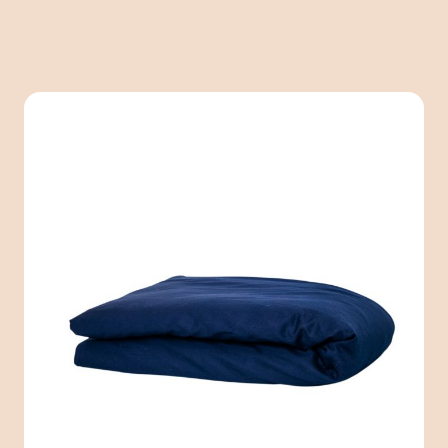
Therapiedecken-Bezug
Baumwolle 200x220 Blau
Ein herrlich weicher und atmungsaktiver
Baumwollbezug für deine Simply Cosy Therapiedecke.
Der Baumwollbezug reguliert deine Körpertemperatur
und ist für jede Jahreszeit geeignet. Der Bezug ist in
drei Farben erhältlich: Weiß, Dunkelgrau oder
Dunkelblau.
Mehr lesen..