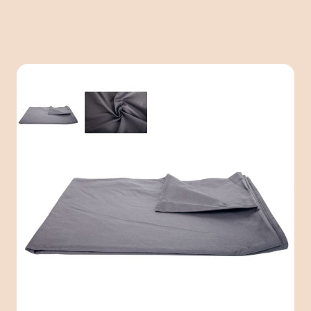
View larger image
View larger image
Therapiedecken-Bezug
Baumwolle Dunkelgrau
Ein atmungsaktiver Baumwollbezug für deine Simply
Cosy Therapiedecke, geeignet für alle Jahreszeiten.
Der Baumwollbezug ist leicht abnehmbar und
waschbar. Mit 10 Schlaufen an der Innenseite zur
Befestigung an der Gewichtsdecke. Die Simply Cosy
Deckenbezüge haben OEKO-TEX und CE-
Zertifizierungen. Das sind europäische Gütesiegel, die
Qualität und Sicherheit garantieren. Verabschiede dich