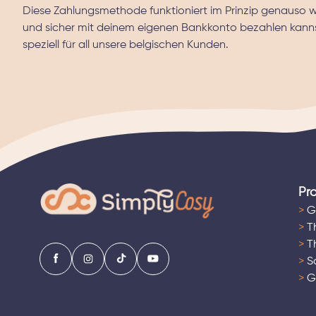
Diese Zahlungsmethode funktioniert im Prinzip genauso wi
und sicher mit deinem eigenen Bankkonto bezahlen kanns
speziell für all unsere belgischen Kunden.
Pr
>
G
>
Th
>
T
>
Sa
>
Ge