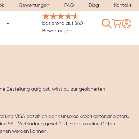
ok
Bewertungen
FAQ
Blog
Kontakt
Warenkorb
basierend auf 860+
n
rie Bezüge & Satinkissenbezüge anzeigen
Untermenü für Kategorie Gewichtete Schlafmaske anzeig
Bewertungen
ne Bestellung aufgibst, wirst du zur gesicherten
rd und VISA bezahlen dank unseres Kreditkartenanbieters.
 eine SSL-Verbindung geschützt, sodass deine Daten
sehen werden können.