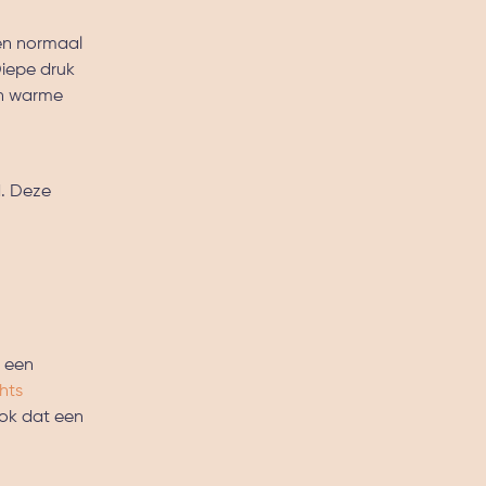
een normaal
Diepe druk
en warme
d. Deze
t een
hts
ook dat een