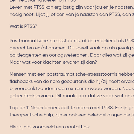
Een verzwaringsdeken bij PTSS
Leven met PTSS kan erg lastig zijn voor jou en je naasten. 
nodig hebt. Lijdt jij of een van je naasten aan PTSS, da
Wat is PTSS?
Posttraumatische-stressstoornis, of beter bekend als PTSS
gedachten en/of dromen. Dit speelt vaak op als gevolg 
politieagenten en oorlogsveteranen. Door alles wat zij g
Maar wat voor klachten ervaren zij dan?
Mensen met een posttraumatische-stressstoornis hebben 
flashbacks van de nare gebeurtenis die hij/zij heeft erv
bijvoorbeeld zonder reden extreem kwaad worden. Naast h
gebeurtenis ervaren. Dit maakt ook dat ze vaak wat onz
1 op de 11 Nederlanders ooit te maken met PTSS. Er zijn 
therapeutische hulp, zijn er ook een heleboel dingen die 
Hier zijn bijvoorbeeld een aantal tips: