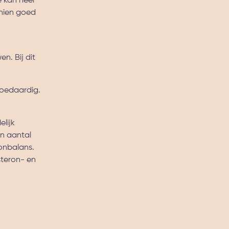
e kan heel
chien goed
n. Bij dit
.
goedaardig.
lijk
en aantal
onbalans.
steron- en