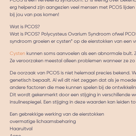
PCOS is een vervelend syndroom. Er is weinig over bekend
erg helpend zijn aangezien veel mensen met PCOS lijden
bij jou van pas komen!
Wat is PCOS?
Wat is PCOS? Polycysteus Ovarium Syndroom ofwel PCOS 
syndroom groeien er cysten* op de eierstokken van een vro
Cysten
kunnen soms aanvoelen als een abnormale bult. Z
Ze veroorzaken meestal alleen problemen wanneer ze zo g
De oorzaak van PCOS is niet helemaal precies bekend. Wel
genetisch bepaalt. Al wil dit niet zeggen dat als je moede
andere factoren die mee kunnen spelen bij de ontwikkeli
Dit wordt gekenmerkt door een stijging in verschillende w
insulinespiegel. Een stijging in deze waarden kan leiden to
Een gebrekkige werking van de eierstokken
overmatige lichaamsbeharing
Haaruitval