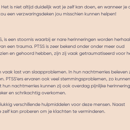
Het is niet altijd duidelijk wat je zelf kan doen, en wanneer je
n zou een verzwaringsdeken jou misschien kunnen helpen!
, is een stoornis waarbij er nare herinneringen worden herhaal
van een trauma. PTSS is zeer bekend onder onder meer oud
ezien en gehoord hebben, zijn zij vaak getraumatiseerd voor he
vaak last van slaapproblemen. In hun nachtmerries beleven z
aren. PTSS’ers ervaren ook veel stemmingsproblemen, zo kunnen
un nachtmerries kunnen zij ook overdag pijnlijke herinnerin
eker en schrikachtig overkomen.
gelukkig verschillende hulpmiddelen voor deze mensen. Naast
je zelf kan proberen om je klachten te verminderen.