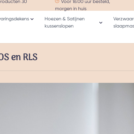
producten 30
Voor 16:00 uur besteld,
morgen in huis
aringsdekens
Hoezen & Satijnen
Verzwaar
Toon submenu voor Verzwaringsdekens catego
kussenslopen
slaapmas
nu voor Alle producten categorie
Toon submenu v
OS en RLS