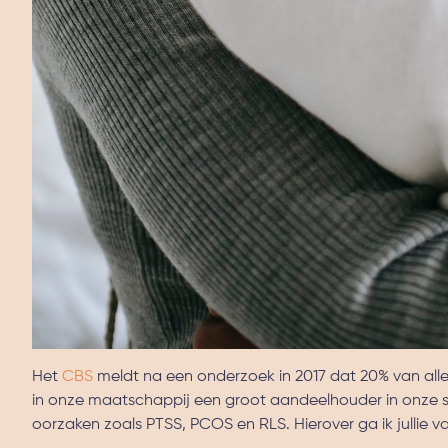
Het
CBS
meldt na een onderzoek in 2017 dat 20% van alle 
in onze maatschappij een groot aandeelhouder in onze s
oorzaken zoals PTSS, PCOS en RLS. Hierover ga ik jullie v