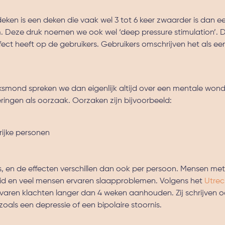
ken is een deken die vaak wel 3 tot 6 keer zwaarder is dan 
m. Deze druk noemen we ook wel ‘deep pressure stimulation’. 
ffect heeft op de gebruikers. Gebruikers omschrijven het als e
olksmond spreken we dan eigenlijk altijd over een mentale won
ngen als oorzaak. Oorzaken zijn bijvoorbeeld:
grijke personen
s, en de effecten verschillen dan ook per persoon. Mensen me
id en veel mensen ervaren slaapproblemen. Volgens het
Utrec
varen klachten langer dan 4 weken aanhouden. Zij schrijven 
oals een depressie of een bipolaire stoornis.