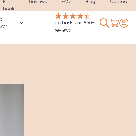
E-
Reviews
FAQ
Blog
Contact
book
d
Winkelwage
op basis van 860+
rie
ker
oor Hoezen & Satijnen kussenslopen categorie
Toon submenu voor Verzwaard slaapmasker catego
reviews