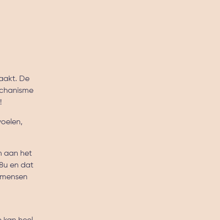
raakt. De
echanisme
n!
voelen,
en aan het
 8u en dat
n mensen