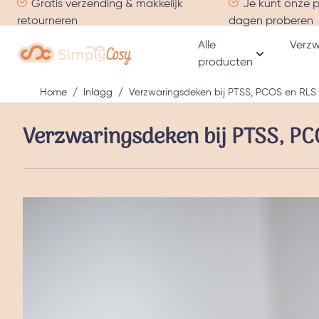
Gratis verzending & makkelijk
Je kunt onze 
Ga naar de inhoud
retourneren
dagen proberen
Alle
Verzw
producten
Toon subme
Home
/
Inlägg
/
Verzwaringsdeken bij PTSS, PCOS en RLS
Verzwaringsdeken bij PTSS, PC