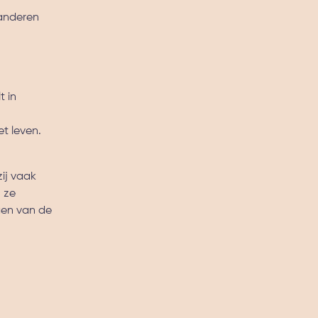
 anderen
t in
t leven.
ij vaak
 ze
gen van de