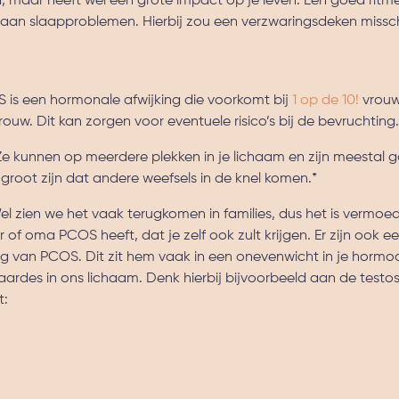
, maar heeft wel een grote impact op je leven. Een goed ritm
 aan slaapproblemen. Hierbij zou een verzwaringsdeken miss
is een hormonale afwijking die voorkomt bij
1 op de 10!
vrouwe
uw. Dit kan zorgen voor eventuele risico’s bij de bevruchting
e kunnen op meerdere plekken in je lichaam en zijn meestal 
root zijn dat andere weefsels in de knel komen.*
 zien we het vaak terugkomen in families, dus het is vermoede
r of oma PCOS heeft, dat je zelf ook zult krijgen. Er zijn ook e
ng van PCOS. Dit zit hem vaak in een onevenwicht in je hormo
aardes in ons lichaam. Denk hierbij bijvoorbeeld aan de testo
t: