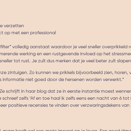
e verzetten
ct op met een professional
lfilter* volledig aanstaat waardoor je veel sneller overprikkeld 
kalmerende werking en een rustgevende invloed op het stressm
neller tot rust. Je zult dus merken dat je veel beter zult slape
nze zintuigen. Zo kunnen we prikkels bijvoorbeeld zien, horen, 
jes informatie niet goed door de hersenen worden verwerkt.*
Ze schrijft in haar blog dat ze in eerste instantie moest wenn
 schreef zelfs ‘Af en toe haal ik zelfs eens een nacht van 6 tot
 meer positieve recensies te vinden over verzwaringsdekens va