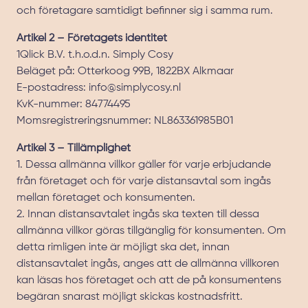
och företagare samtidigt befinner sig i samma rum.
Artikel 2 – Företagets identitet
1Qlick B.V. t.h.o.d.n. Simply Cosy
Beläget på: Otterkoog 99B, 1822BX Alkmaar
E-postadress:
info@simplycosy.nl
KvK-nummer: 84774495
Momsregistreringsnummer: NL863361985B01
Artikel 3 – Tillämplighet
1. Dessa allmänna villkor gäller för varje erbjudande
från företaget och för varje distansavtal som ingås
mellan företaget och konsumenten.
2. Innan distansavtalet ingås ska texten till dessa
allmänna villkor göras tillgänglig för konsumenten. Om
detta rimligen inte är möjligt ska det, innan
distansavtalet ingås, anges att de allmänna villkoren
kan läsas hos företaget och att de på konsumentens
begäran snarast möjligt skickas kostnadsfritt.