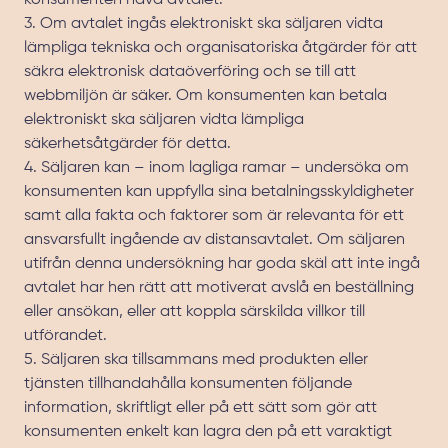
konsumenten häva avtalet.
3. Om avtalet ingås elektroniskt ska säljaren vidta
lämpliga tekniska och organisatoriska åtgärder för att
säkra elektronisk dataöverföring och se till att
webbmiljön är säker. Om konsumenten kan betala
elektroniskt ska säljaren vidta lämpliga
säkerhetsåtgärder för detta.
4. Säljaren kan – inom lagliga ramar – undersöka om
konsumenten kan uppfylla sina betalningsskyldigheter
samt alla fakta och faktorer som är relevanta för ett
ansvarsfullt ingående av distansavtalet. Om säljaren
utifrån denna undersökning har goda skäl att inte ingå
avtalet har hen rätt att motiverat avslå en beställning
eller ansökan, eller att koppla särskilda villkor till
utförandet.
5. Säljaren ska tillsammans med produkten eller
tjänsten tillhandahålla konsumenten följande
information, skriftligt eller på ett sätt som gör att
konsumenten enkelt kan lagra den på ett varaktigt