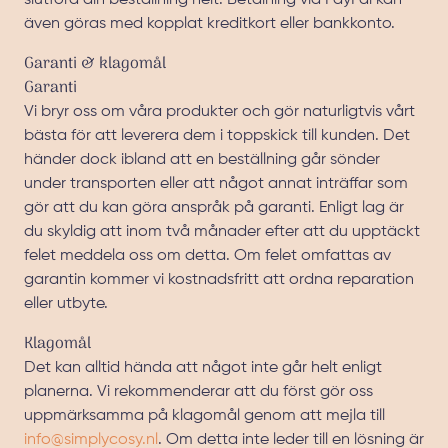
slutföra din beställning helt. Betalning via PayPal kan
även göras med kopplat kreditkort eller bankkonto.
Garanti & klagomål
Garanti
Vi bryr oss om våra produkter och gör naturligtvis vårt
bästa för att leverera dem i toppskick till kunden. Det
händer dock ibland att en beställning går sönder
under transporten eller att något annat inträffar som
gör att du kan göra anspråk på garanti. Enligt lag är
du skyldig att inom två månader efter att du upptäckt
felet meddela oss om detta. Om felet omfattas av
garantin kommer vi kostnadsfritt att ordna reparation
eller utbyte.
Klagomål
Det kan alltid hända att något inte går helt enligt
planerna. Vi rekommenderar att du först gör oss
uppmärksamma på klagomål genom att mejla till
info@simplycosy.nl
. Om detta inte leder till en lösning är