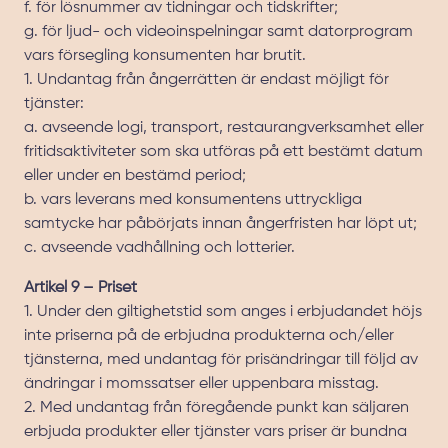
f. för lösnummer av tidningar och tidskrifter;
g. för ljud- och videoinspelningar samt datorprogram
vars försegling konsumenten har brutit.
1. Undantag från ångerrätten är endast möjligt för
tjänster:
a. avseende logi, transport, restaurangverksamhet eller
fritidsaktiviteter som ska utföras på ett bestämt datum
eller under en bestämd period;
b. vars leverans med konsumentens uttryckliga
samtycke har påbörjats innan ångerfristen har löpt ut;
c. avseende vadhållning och lotterier.
Artikel 9 – Priset
1. Under den giltighetstid som anges i erbjudandet höjs
inte priserna på de erbjudna produkterna och/eller
tjänsterna, med undantag för prisändringar till följd av
ändringar i momssatser eller uppenbara misstag.
2. Med undantag från föregående punkt kan säljaren
erbjuda produkter eller tjänster vars priser är bundna