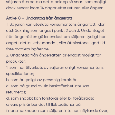
säljaren återbetala detta belopp så snart som möjligt,
dock senast inom 14 dagar efter returen eller ångern.
Artikel 8 – Undantag från ångerrätt
1. Säljaren kan utesluta konsumentens ångerrätt i den
utsträckning som anges i punkt 2 och 3. Undantaget
från ångerrätten gäller endast om säljaren tydligt har
angett detta i erbjudandet, eller åtminstone i god tid
före avtalets ingående.
2. Undantag från ångerrätten är endast möjligt för
produkter:
1. som har tillverkats av säljaren enligt konsumentens
specifikationer;
b. som är tydligt av personlig karaktär;
c. som på grund av sin beskaffenhet inte kan
returneras;
d. som snabbt kan förstöras eller bli föråldrade;
e. vars pris är bundet till fluktuationer på
finansmarknaden som säljaren inte har inflytande över;