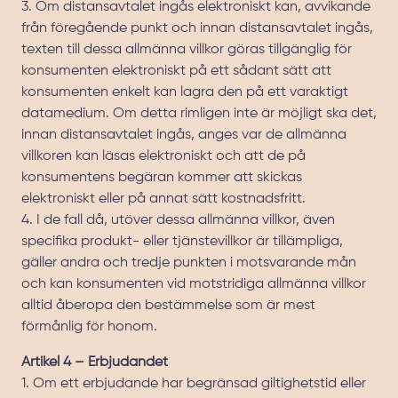
3. Om distansavtalet ingås elektroniskt kan, avvikande
från föregående punkt och innan distansavtalet ingås,
texten till dessa allmänna villkor göras tillgänglig för
konsumenten elektroniskt på ett sådant sätt att
konsumenten enkelt kan lagra den på ett varaktigt
datamedium. Om detta rimligen inte är möjligt ska det,
innan distansavtalet ingås, anges var de allmänna
villkoren kan läsas elektroniskt och att de på
konsumentens begäran kommer att skickas
elektroniskt eller på annat sätt kostnadsfritt.
4. I de fall då, utöver dessa allmänna villkor, även
specifika produkt- eller tjänstevillkor är tillämpliga,
gäller andra och tredje punkten i motsvarande mån
och kan konsumenten vid motstridiga allmänna villkor
alltid åberopa den bestämmelse som är mest
förmånlig för honom.
Artikel 4 – Erbjudandet
1. Om ett erbjudande har begränsad giltighetstid eller