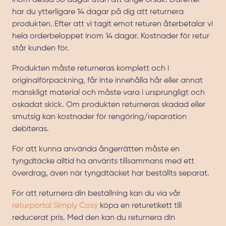
inom dessa 30 dagar utan att ange orsak. Därefter
har du ytterligare 14 dagar på dig att returnera
produkten. Efter att vi tagit emot returen återbetalar vi
hela orderbeloppet inom 14 dagar. Kostnader för retur
står kunden för.
Produkten måste returneras komplett och i
originalförpackning, får inte innehålla hår eller annat
mänskligt material och måste vara i ursprungligt och
oskadat skick. Om produkten returneras skadad eller
smutsig kan kostnader för rengöring/reparation
debiteras.
För att kunna använda ångerrätten måste en
tyngdtäcke alltid ha använts tillsammans med ett
överdrag, även när tyngdtäcket har beställts separat.
För att returnera din beställning kan du via vår
returportal Simply Cosy
köpa en returetikett till
reducerat pris. Med den kan du returnera din