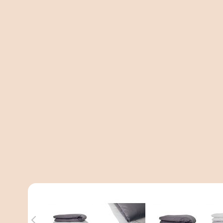
View larger image
View larger image
View larger 