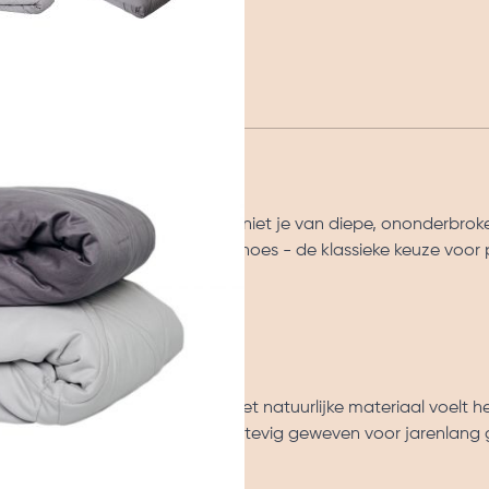
es
oen Bundel van Simply Cosy geniet je van diepe, ononderbroke
tie met een zachte katoenen hoes - de klassieke keuze voor 
 (140 x 200 cm)
oed, en niet zonder reden. Het natuurlijke materiaal voelt hee
seizoen. Onze katoenen hoes is stevig geweven voor jarenlang 