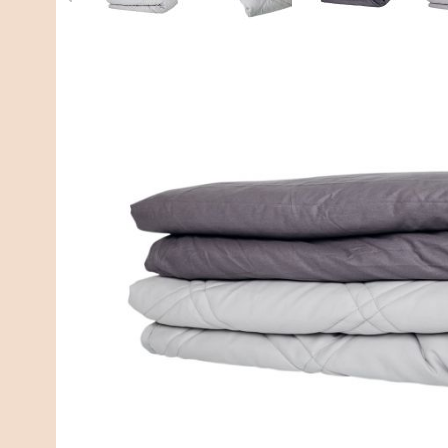
Omschrijving
Welk gewicht heb ik nodig?
Omschrijving
Katoen Bundel - Verzwaringsdeken met Katoenen Ho
Slaap je onrustig of word je vaak wakker? Met de Kat
Deze bundel bevat onze verzwaringsdeken in combina
slaapcomfort.
Wat zit er in deze bundel?
Een verzwaringsdeken naar keuze (4,5 tot 10 kg)
Een katoenen hoes in Wit, Donkerblauw of Donkergrijs
Waarom katoen?
Katoen is al eeuwenlang de favoriete stof voor beddeng
zacht aan, ademt uitstekend en is geschikt voor elk 
en eenvoudig te wassen op 40 graden.
Voordelen van de verzwaringsdeken