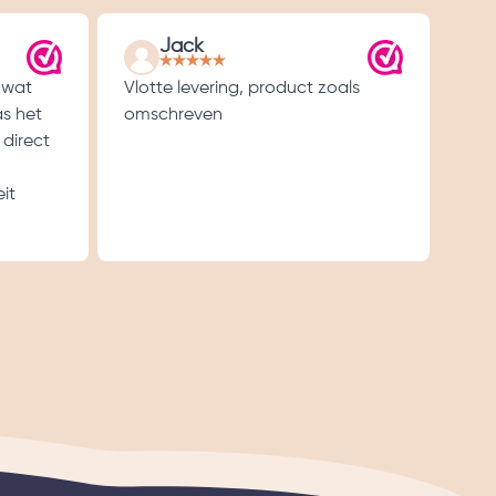
Jack
 wat
Vlotte levering, product zoals
Goe
as het
omschreven
 direct
it