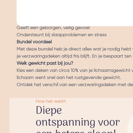
Kalmeert het zenuwstelsel voor diepe ontspanning
Vermindert nachtelijk woelen en draaien
Helpt bij het sneller in slaap vallen
Geeft een geborgen, veilig gevoel
Ondersteunt bij slaapproblemen en stress
Bundel voordeel
Met deze bundel heb je direct alles wat je nodig heb
je verzwaringsdeken altijd fris blijft. En je bespaart t
Welk gewicht past bij jou?
Kies een deken van circa 10% van je lichaamsgewicht voo
lichaam went snel aan het rustgevende gewicht.
Ontdek het verschil van een verzwaringsdeken met de
Hoe het werkt
Diepe
ontspanning voor