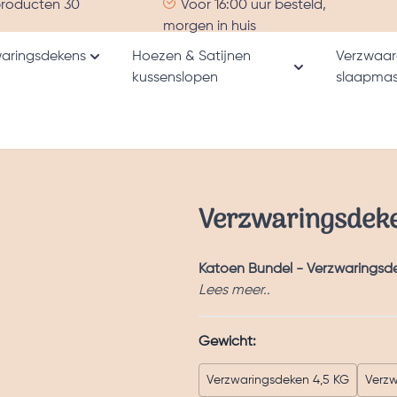
producten 30
Voor 16:00 uur besteld,
morgen in huis
aringsdekens
Hoezen & Satijnen
Verzwaar
Toon submenu voor Verzwaringsdekens catego
kussenslopen
slaapmas
nu voor Alle producten categorie
Toon submenu v
Verzwaringsdeke
Katoen Bundel - Verzwarings
Lees meer..
Gewicht:
Verzwaringsdeken 4,5 KG
Verzw