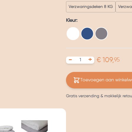
Verzwaringsdeken 8 KG
Verzwa
Kleur:
Prijs eindp
-
+
€ 109,
95
Toevoegen aan winkel
Gratis verzending & makkelijk reto
image
View larger image
View larger image
View larger image
View larger ima
V