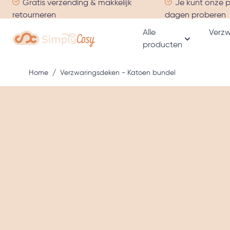
Gratis verzending & makkelijk
Je kunt onze 
Ga naar de inhoud
retourneren
dagen proberen
Alle
Verzw
producten
Toon subme
Home
/
Verzwaringsdeken - Katoen bundel
Hoofdafbeelding
Klik om afbeelding in volledig scherm te bekijken