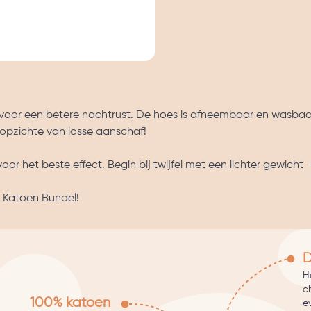
t voor een betere nachtrust. De hoes is afneembaar en wasbaa
en opzichte van losse aanschaf!
r het beste effect. Begin bij twijfel met een lichter gewicht -
 Katoen Bundel!
D
He
c
100% katoen
e