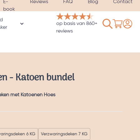
E-
Reviews
FAQ
Blog
Contact
book
d
Winkelwage
op basis van 860+
rie
ker
oor Hoezen & Satijnen kussenslopen categorie
Toon submenu voor Verzwaard slaapmasker catego
reviews
n - Katoen bundel
deken met Katoenen Hoes
aringsdeken 6 KG
Verzwaringsdeken 7 KG