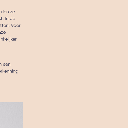
rden ze
t. In de
tten. Voor
nze
kelijker
an een
erkenning