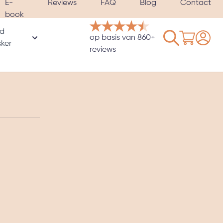
E-
Reviews
FAQ
Blog
Contact
book
d
Winkelwage
op basis van 860+
rie
ker
oor Hoezen & Satijnen kussenslopen categorie
Toon submenu voor Verzwaard slaapmasker catego
reviews