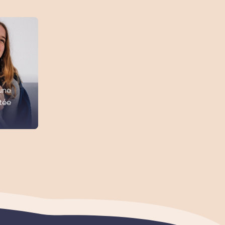
une
tée