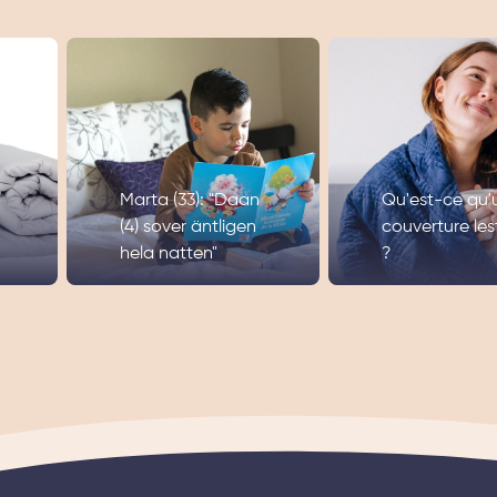
Marta (33): "Daan
Qu'est-ce qu'
(4) sover äntligen
couverture les
hela natten"
?