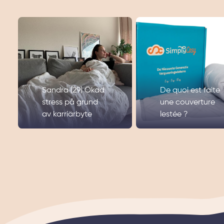
Sandra (29) Ökad
De quoi est faite
stress på grund
une couverture
av karriärbyte
lestée ?