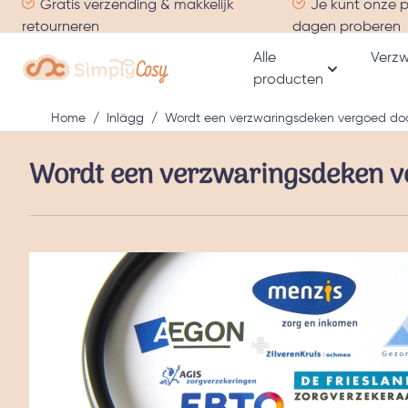
Gratis verzending & makkelijk
Je kunt onze 
Ga naar de inhoud
retourneren
dagen proberen
Alle
Verzw
producten
Toon subme
Home
/
Inlägg
/
Wordt een verzwaringsdeken vergoed doo
Wordt een verzwaringsdeken v