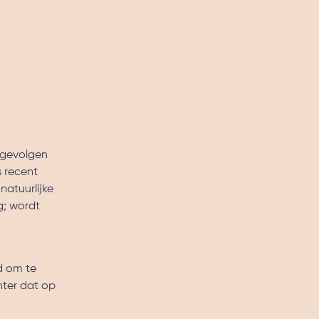
e gevolgen
s recent
natuurlijke
g; wordt
d om te
hter dat op