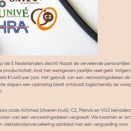
 op de 5 Nederlanders slecht! Naast de vervelende persoonlijk
roductiviteit, kost het werkgevers jaarlijks veel geld. Volgen
ld €1.440 per jaar. Het gebruik van een verzwaringsdeken als 
hte slapers een oplossing biedt ontstaat logischerwijs de vraa
g?
rs zoals Achmea (zilveren kruis), CZ, Menzis en VGZ benader
 kosten van een verzwaringsdeken vergoedt. We kwamen er ac
n ziektekostenverzekering aanbied met een vergoeding voor