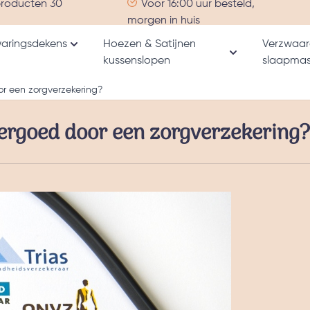
producten 30
Voor 16:00 uur besteld,
morgen in huis
aringsdekens
Hoezen & Satijnen
Verzwaar
Toon submenu voor Verzwaringsdekens catego
kussenslopen
slaapmas
nu voor Alle producten categorie
Toon submenu v
r een zorgverzekering?
ergoed door een zorgverzekering?