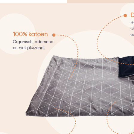
D
He
c
100% katoen
e
Organisch, ademend
en niet pluizend.