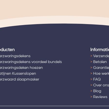
oducten
Informati
rzwaringsdekens
>
Verzende
rzwaringsdekens voordeel bundels
>
Betalen
rzwaringsdeken hoezen
>
Garantie
tijnen Kussenslopen
>
Hoe werk
rzwaard slaapmasker
>
FAQ
>
Over on
>
Blog
>
Reviews