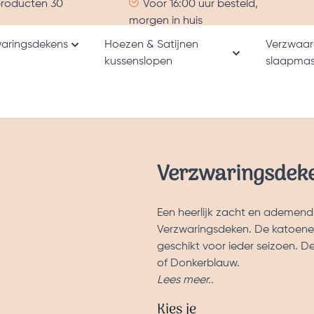
producten 30
Voor 16:00 uur besteld,
morgen in huis
aringsdekens
Hoezen & Satijnen
Verzwaar
Toon submenu voor Verzwaringsdekens catego
kussenslopen
slaapmas
nu voor Alle producten categorie
Toon submenu v
Verzwaringsdeke
Een heerlijk zacht en ademend
Verzwaringsdeken. De katoenen
geschikt voor ieder seizoen. De 
of Donkerblauw.
Lees meer..
Kies je