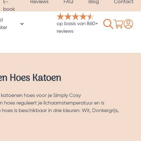
E-
Reviews
FAQ
Blog
Contact
book
d
Winkelwage
op basis van 860+
rie
ker
oor Hoezen & Satijnen kussenslopen categorie
Toon submenu voor Verzwaard slaapmasker catego
reviews
n Hoes Katoen
 katoenen hoes voor je Simply Cosy
 hoes reguleert je lichaamstemperatuur en is
hoes is beschikbaar in drie kleuren: Wit, Donkergrijs,