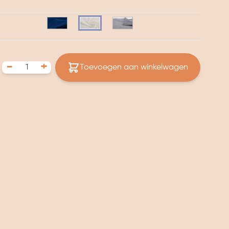
-
+
Toevoegen aan winkelwagen
ge