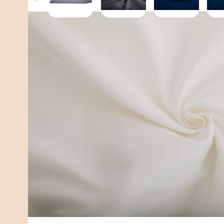
Omschrijving
Omschrijving
Een heerlijk zacht en ademend katoenen hoes voor je
lichaamstemperatuur en is geschikt voor ieder seizoen. 
Donkerblauw.
Deze hoes past op alle Simply Cosy verzwaringsdeken