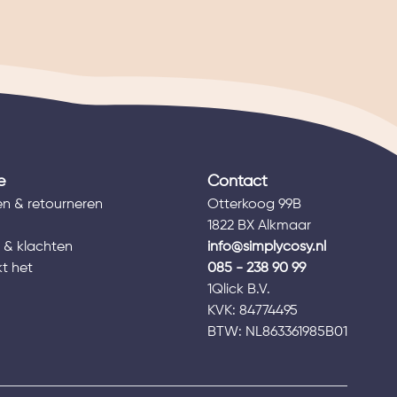
e
Contact
n & retourneren
Otterkoog 99B
1822 BX Alkmaar
 & klachten
info@simplycosy.nl
t het
085 - 238 90 99
1Qlick B.V.
s
KVK: 84774495
BTW: NL863361985B01