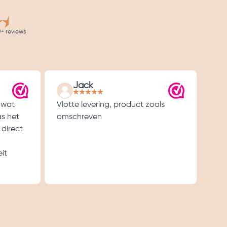
+ reviews
Jack
 wat
Vlotte levering, product zoals
Goe
as het
omschreven
 direct
it