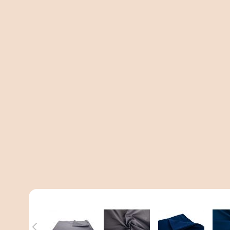
View larger image
View larger image
View larger 