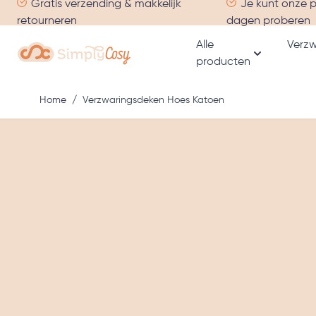
Gratis verzending & makkelijk
Je kunt onze 
Ga naar de inhoud
retourneren
dagen proberen
Alle
Verzw
producten
Toon subme
Home
/
Verzwaringsdeken Hoes Katoen
Hoofdafbeelding
Klik om afbeelding in volledig scherm te bekijken