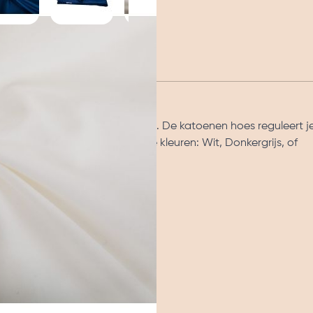
 Simply Cosy Verzwaringsdeken. De katoenen hoes reguleert j
De hoes is beschikbaar in drie kleuren: Wit, Donkergrijs, of
s.