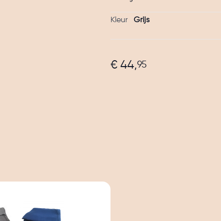
Kleur
Grijs
€ 44,
95
e
ew larger image
View larger image