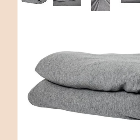
Omschrijving
Specificaties
Omschrijving
Een zacht en koelende Bamboe Hoes voor je Simply C
onder ons. De hoes is ook uitermate geschikt voor vr
hoes reguleert de warmte van je lichaam, je zult het d
Deze hoes past op alle Simply Cosy verzwaringsdeken