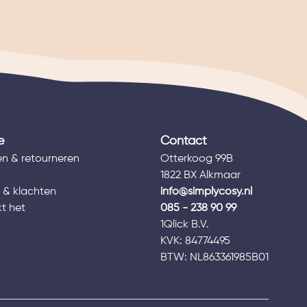
e
Contact
n & retourneren
Otterkoog 99B
1822 BX Alkmaar
 & klachten
info@simplycosy.nl
t het
085 - 238 90 99
1Qlick B.V.
s
KVK: 84774495
BTW: NL863361985B01