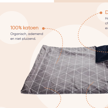
D
He
c
100% katoen
e
Organisch, ademend
en niet pluizend.