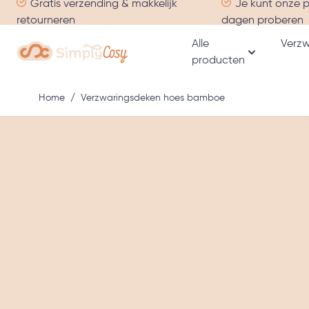
Gratis verzending & makkelijk
Je kunt onze 
Ga naar de inhoud
retourneren
dagen proberen
Alle
Verzw
producten
Toon subme
Home
/
Verzwaringsdeken hoes bamboe
Hoofdafbeelding
Klik om afbeelding in volledig scherm te bekijken