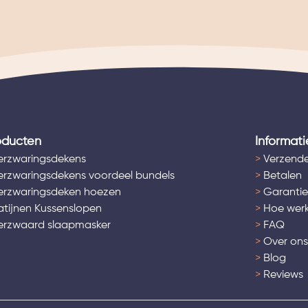
oducten
Informati
rzwaringsdekens
>
Verzende
rzwaringsdekens voordeel bundels
>
Betalen
rzwaringsdeken hoezen
>
Garantie
tijnen Kussenslopen
>
Hoe werk
rzwaard slaapmasker
>
FAQ
>
Over on
>
Blog
>
Reviews