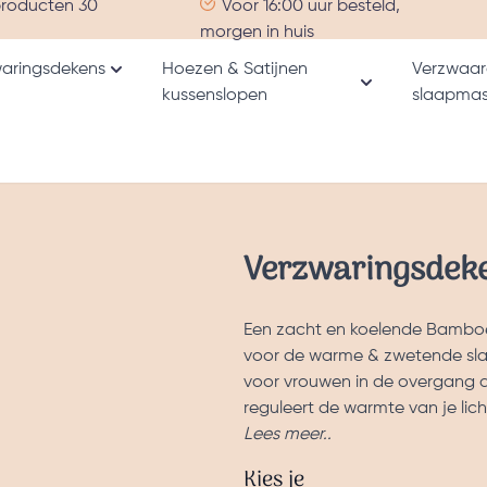
producten 30
Voor 16:00 uur besteld,
morgen in huis
aringsdekens
Hoezen & Satijnen
Verzwaar
Toon submenu voor Verzwaringsdekens catego
kussenslopen
slaapmas
nu voor Alle producten categorie
Toon submenu v
Verzwaringsdek
Een zacht en koelende Bamboe
voor de warme & zwetende slap
voor vrouwen in de overgang d
reguleert de warmte van je lich
Lees meer..
Kies je