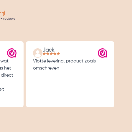
+ reviews
Jack
 wat
Vlotte levering, product zoals
Goe
as het
omschreven
 direct
it