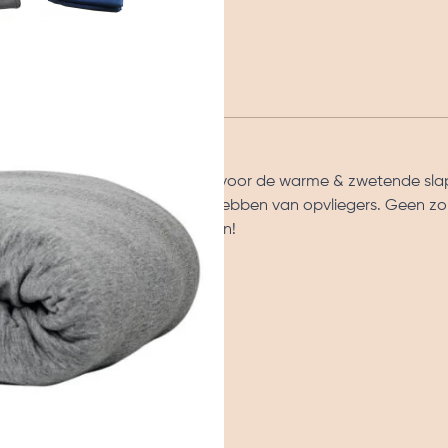
osy Verzwaringsdeken. Ideaal voor de warme & zwetende sla
ouwen in de overgang die last hebben van opvliegers. Geen zo
us in de winter niet koud hebben!
s.