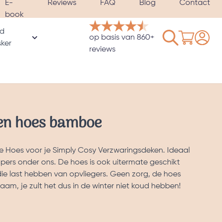
E-
Reviews
FAQ
Blog
Contact
book
d
Winkelwage
op basis van 860+
rie
ker
oor Hoezen & Satijnen kussenslopen categorie
Toon submenu voor Verzwaard slaapmasker catego
reviews
en hoes bamboe
 Hoes voor je Simply Cosy Verzwaringsdeken. Ideaal
ers onder ons. De hoes is ook uitermate geschikt
ie last hebben van opvliegers. Geen zorg, de hoes
aam, je zult het dus in de winter niet koud hebben!