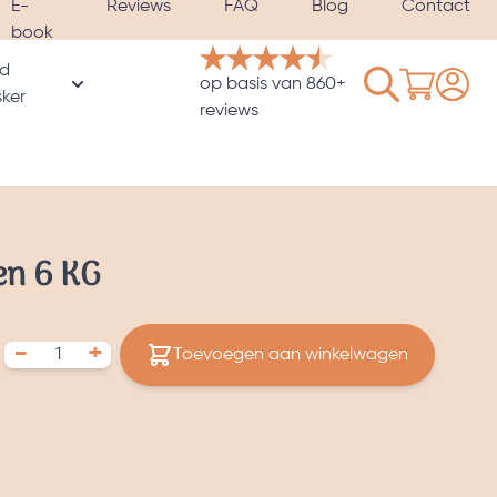
E-
Reviews
FAQ
Blog
Contact
book
d
Winkelwage
op basis van 860+
rie
ker
oor Hoezen & Satijnen kussenslopen categorie
Toon submenu voor Verzwaard slaapmasker catego
reviews
en 6 KG
-
+
Toevoegen aan winkelwagen