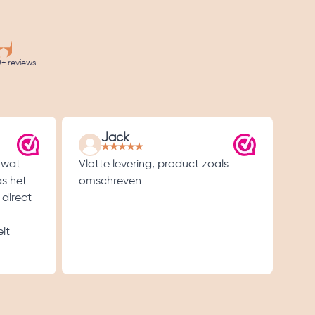
+ reviews
Jack
 wat
Vlotte levering, product zoals
Goe
as het
omschreven
 direct
it