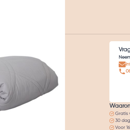
Vra
Neem 
in
08
Waarom 
Gratis
30 dag
Voor 16