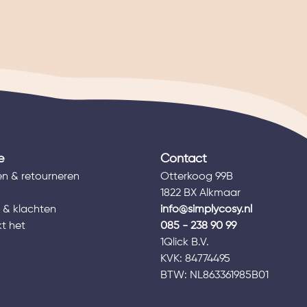
e
Contact
n & retourneren
Otterkoog 99B
1822 BX Alkmaar
 & klachten
info@simplycosy.nl
t het
085 - 238 90 99
1Qlick B.V.
s
KVK: 84774495
BTW: NL863361985B01