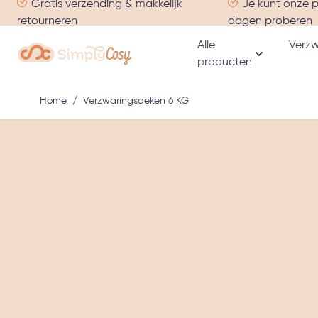
Gratis verzending & makkelijk
Je kunt onze 
Ga naar de inhoud
retourneren
dagen proberen
Alle
Verzw
producten
Toon subme
Home
/
Verzwaringsdeken 6 KG
Hoofdafbeelding
Klik om afbeelding in volledig scherm te bekijken