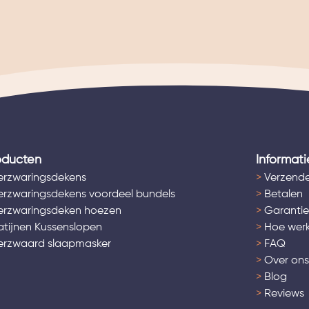
oducten
Informati
rzwaringsdekens
>
Verzende
rzwaringsdekens voordeel bundels
>
Betalen
rzwaringsdeken hoezen
>
Garantie
tijnen Kussenslopen
>
Hoe werk
rzwaard slaapmasker
>
FAQ
>
Over on
>
Blog
>
Reviews