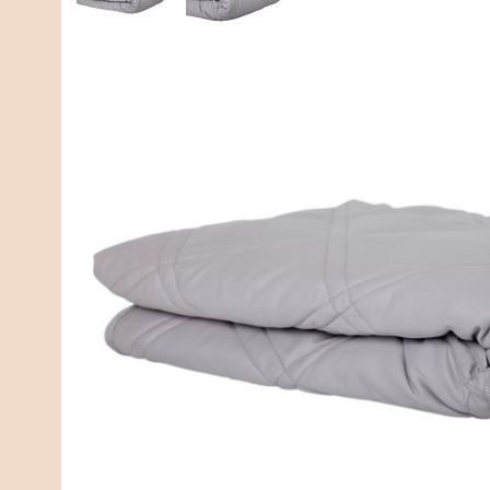
Specificaties
Welk gewicht heb ik nodig?
Gewicht
6 kg