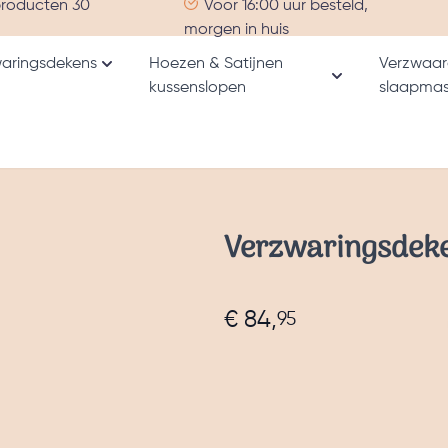
producten 30
Voor 16:00 uur besteld,
morgen in huis
aringsdekens
Hoezen & Satijnen
Verzwaar
Toon submenu voor Verzwaringsdekens catego
kussenslopen
slaapmas
nu voor Alle producten categorie
Toon submenu v
Verzwaringsdek
€ 84,
95