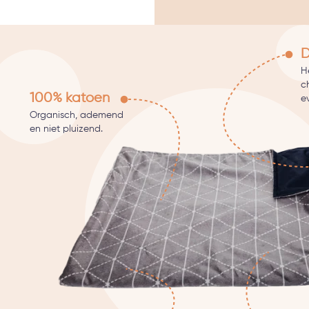
D
He
c
100% katoen
e
Organisch, ademend
en niet pluizend.