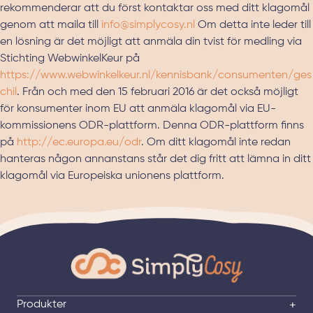
rekommenderar att du först kontaktar oss med ditt klagomål
genom att maila till
info@simplycosy.nl
Om detta inte leder till
en lösning är det möjligt att anmäla din tvist för medling via
Stichting WebwinkelKeur på
https://www.webwinkelkeur.nl/kennisbank/consumenten/ges
chil
. Från och med den 15 februari 2016 är det också möjligt
för konsumenter inom EU att anmäla klagomål via EU-
kommissionens ODR-plattform. Denna ODR-plattform finns
på
http://ec.europa.eu/odr
. Om ditt klagomål inte redan
hanteras någon annanstans står det dig fritt att lämna in ditt
klagomål via Europeiska unionens plattform.
Produkter
+