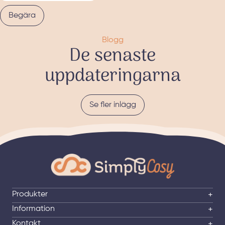
Begära
Blogg
De senaste
uppdateringarna
Se fler inlägg
Produkter
+
Information
+
Kontakt
+