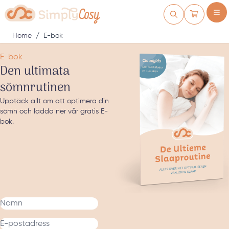
Skip to Content
Kundvagn
Home
/
E-bok
E-bok
Den ultimata
sömnrutinen
Upptäck allt om att optimera din
sömn och ladda ner vår gratis E-
bok.