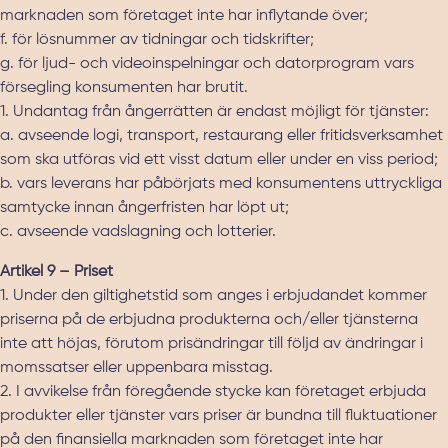
marknaden som företaget inte har inflytande över;
f. för lösnummer av tidningar och tidskrifter;
g. för ljud- och videoinspelningar och datorprogram vars
försegling konsumenten har brutit.
1. Undantag från ångerrätten är endast möjligt för tjänster:
a. avseende logi, transport, restaurang eller fritidsverksamhet
som ska utföras vid ett visst datum eller under en viss period;
b. vars leverans har påbörjats med konsumentens uttryckliga
samtycke innan ångerfristen har löpt ut;
c. avseende vadslagning och lotterier.
Artikel 9 – Priset
1. Under den giltighetstid som anges i erbjudandet kommer
priserna på de erbjudna produkterna och/eller tjänsterna
inte att höjas, förutom prisändringar till följd av ändringar i
momssatser eller uppenbara misstag.
2. I avvikelse från föregående stycke kan företaget erbjuda
produkter eller tjänster vars priser är bundna till fluktuationer
på den finansiella marknaden som företaget inte har