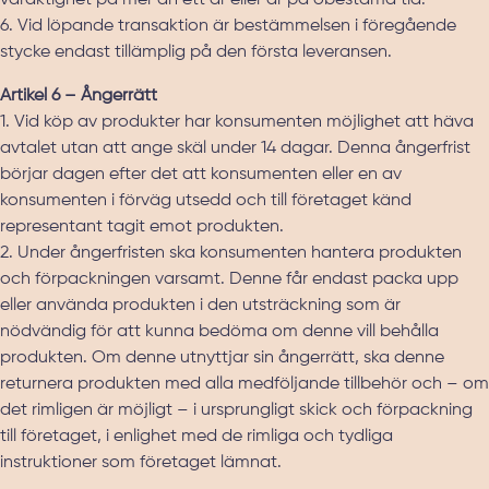
varaktighet på mer än ett år eller är på obestämd tid.
6. Vid löpande transaktion är bestämmelsen i föregående
stycke endast tillämplig på den första leveransen.
Artikel 6 – Ångerrätt
1. Vid köp av produkter har konsumenten möjlighet att häva
avtalet utan att ange skäl under 14 dagar. Denna ångerfrist
börjar dagen efter det att konsumenten eller en av
konsumenten i förväg utsedd och till företaget känd
representant tagit emot produkten.
2. Under ångerfristen ska konsumenten hantera produkten
och förpackningen varsamt. Denne får endast packa upp
eller använda produkten i den utsträckning som är
nödvändig för att kunna bedöma om denne vill behålla
produkten. Om denne utnyttjar sin ångerrätt, ska denne
returnera produkten med alla medföljande tillbehör och – om
det rimligen är möjligt – i ursprungligt skick och förpackning
till företaget, i enlighet med de rimliga och tydliga
instruktioner som företaget lämnat.