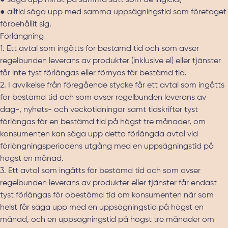
● säga upp minst på samma sätt som de ingicks;
● alltid säga upp med samma uppsägningstid som företaget
förbehållit sig.
Förlängning
1. Ett avtal som ingåtts för bestämd tid och som avser
regelbunden leverans av produkter (inklusive el) eller tjänster
får inte tyst förlängas eller förnyas för bestämd tid.
2. I avvikelse från föregående stycke får ett avtal som ingåtts
för bestämd tid och som avser regelbunden leverans av
dag-, nyhets- och veckotidningar samt tidskrifter tyst
förlängas för en bestämd tid på högst tre månader, om
konsumenten kan säga upp detta förlängda avtal vid
förlängningsperiodens utgång med en uppsägningstid på
högst en månad.
3. Ett avtal som ingåtts för bestämd tid och som avser
regelbunden leverans av produkter eller tjänster får endast
tyst förlängas för obestämd tid om konsumenten när som
helst får säga upp med en uppsägningstid på högst en
månad, och en uppsägningstid på högst tre månader om