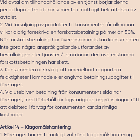
Vid avtal om tillhandahållande av en tjänst börjar denna
period löpa efter att konsumenten mottagit bekräftelsen av
avtalet.
2. Vid försäljning av produkter till konsumenter får allmänna
villkor aldrig föreskriva en förskottsbetalning på mer än 50%.
När förskottsbetalning har överenskommits kan konsumenten
inte göra några anspråk gällande utförandet av
beställningen eller tjänsten/-erna innan den överenskomna
förskottsbetalningen har skett.
3. Konsumenten är skyldig att omedelbart rapportera
felaktigheter i lämnade eller angivna betalningsuppgifter till
företaget.
4. Vid utebliven betalning från konsumentens sida har
företaget, med förbehåll för lagstadgade begränsningar, rätt
att debitera i förväg för konsumenten kända rimliga
kostnader.
Artikel 14 – Klagomålshantering
1. Företaget har en tillräckligt väl känd klagomålshantering