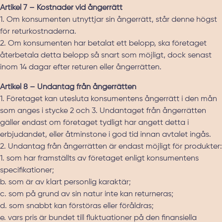
Artikel 7 – Kostnader vid ångerrätt
1. Om konsumenten utnyttjar sin ångerrätt, står denne högst
för returkostnaderna.
2. Om konsumenten har betalat ett belopp, ska företaget
återbetala detta belopp så snart som möjligt, dock senast
inom 14 dagar efter returen eller ångerrätten.
Artikel 8 – Undantag från ångerrätten
1. Företaget kan utesluta konsumentens ångerrätt i den mån
som anges i stycke 2 och 3. Undantaget från ångerrätten
gäller endast om företaget tydligt har angett detta i
erbjudandet, eller åtminstone i god tid innan avtalet ingås.
2. Undantag från ångerrätten är endast möjligt för produkter:
1. som har framställts av företaget enligt konsumentens
specifikationer;
b. som är av klart personlig karaktär;
c. som på grund av sin natur inte kan returneras;
d. som snabbt kan förstöras eller föråldras;
e. vars pris är bundet till fluktuationer på den finansiella