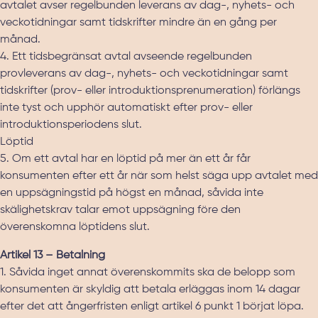
avtalet avser regelbunden leverans av dag-, nyhets- och
veckotidningar samt tidskrifter mindre än en gång per
månad.
4. Ett tidsbegränsat avtal avseende regelbunden
provleverans av dag-, nyhets- och veckotidningar samt
tidskrifter (prov- eller introduktionsprenumeration) förlängs
inte tyst och upphör automatiskt efter prov- eller
introduktionsperiodens slut.
Löptid
5. Om ett avtal har en löptid på mer än ett år får
konsumenten efter ett år när som helst säga upp avtalet med
en uppsägningstid på högst en månad, såvida inte
skälighetskrav talar emot uppsägning före den
överenskomna löptidens slut.
Artikel 13 – Betalning
1. Såvida inget annat överenskommits ska de belopp som
konsumenten är skyldig att betala erläggas inom 14 dagar
efter det att ångerfristen enligt artikel 6 punkt 1 börjat löpa.