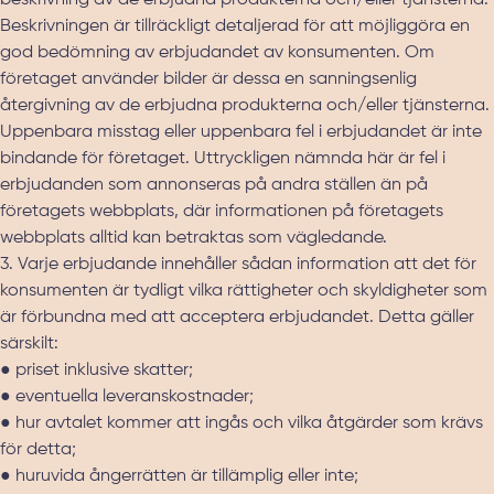
beskrivning av de erbjudna produkterna och/eller tjänsterna.
Beskrivningen är tillräckligt detaljerad för att möjliggöra en
god bedömning av erbjudandet av konsumenten. Om
företaget använder bilder är dessa en sanningsenlig
återgivning av de erbjudna produkterna och/eller tjänsterna.
Uppenbara misstag eller uppenbara fel i erbjudandet är inte
bindande för företaget. Uttryckligen nämnda här är fel i
erbjudanden som annonseras på andra ställen än på
företagets webbplats, där informationen på företagets
webbplats alltid kan betraktas som vägledande.
3. Varje erbjudande innehåller sådan information att det för
konsumenten är tydligt vilka rättigheter och skyldigheter som
är förbundna med att acceptera erbjudandet. Detta gäller
särskilt:
● priset inklusive skatter;
● eventuella leveranskostnader;
● hur avtalet kommer att ingås och vilka åtgärder som krävs
för detta;
● huruvida ångerrätten är tillämplig eller inte;