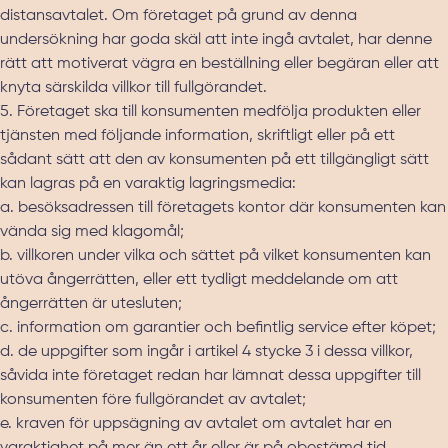
distansavtalet. Om företaget på grund av denna
undersökning har goda skäl att inte ingå avtalet, har denne
rätt att motiverat vägra en beställning eller begäran eller att
knyta särskilda villkor till fullgörandet.
5. Företaget ska till konsumenten medfölja produkten eller
tjänsten med följande information, skriftligt eller på ett
sådant sätt att den av konsumenten på ett tillgängligt sätt
kan lagras på en varaktig lagringsmedia:
a. besöksadressen till företagets kontor där konsumenten kan
vända sig med klagomål;
b. villkoren under vilka och sättet på vilket konsumenten kan
utöva ångerrätten, eller ett tydligt meddelande om att
ångerrätten är utesluten;
c. information om garantier och befintlig service efter köpet;
d. de uppgifter som ingår i artikel 4 stycke 3 i dessa villkor,
såvida inte företaget redan har lämnat dessa uppgifter till
konsumenten före fullgörandet av avtalet;
e. kraven för uppsägning av avtalet om avtalet har en