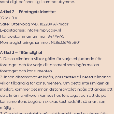
samtidigt befinner sig i samma utrymme.
Artikel 2 – Företagets identitet
1Qlick B.V.
Säte: Otterkoog 99B, 1822BX Alkmaar
E-postadress:
info@simplycosy.nl
Handelskammarnummer: 84774495
Momsregistreringsnummer: NL863361985B01
Artikel 3 – Tillämplighet
1. Dessa allmänna villkor gäller för varje erbjudande från
företaget och för varje distansavtal som ingås mellan
företaget och konsumenten.
2. Innan distansavtalet ingås, görs texten till dessa allmänna
villkor tillgänglig för konsumenten. Om detta inte rimligen är
möjligt, kommer det innan distansavtalet ingås att anges att
de allmänna villkoren kan ses hos företaget och att de på
konsumentens begäran skickas kostnadsfritt så snart som
möjligt.