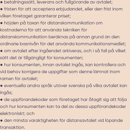
● betalningssätt, leverans och fullgörande av avtalet;
● fristen för att acceptera erbjudandet, eller den frist inom
vilken företaget garanterar priset;
● höjden på taxan för distanskommunikation om
kostnaderna för att använda tekniken för
distanskommunikation beräknas på annan grund än den
ordinarie basnivån för det använda kommunikationsmedlet;
● om avtalet efter ingåendet arkiveras, och i så fall på vilket
sätt det är tillgängligt för konsumenten;
● hur konsumenten, innan avtalet ingås, kan kontrollera och
vid behov korrigera de uppgifter som denne lämnat inom
ramen för avtalet;
● eventuella andra språk utöver svenska på vilka avtalet kan
ingås;
● de uppförandekoder som företaget har åtagit sig att följa
och hur konsumenten kan ta del av dessa uppförandekoder
elektroniskt; och
● den minsta varaktigheten för distansavtalet vid löpande
transaktion.