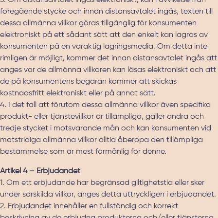
3. Om distansavtalet ingås elektroniskt, kan i avvikelse från
föregående stycke och innan distansavtalet ingås, texten till
dessa allmänna villkor göras tillgänglig för konsumenten
elektroniskt på ett sådant sätt att den enkelt kan lagras av
konsumenten på en varaktig lagringsmedia. Om detta inte
rimligen är möjligt, kommer det innan distansavtalet ingås att
anges var de allmänna villkoren kan läsas elektroniskt och att
de på konsumentens begäran kommer att skickas
kostnadsfritt elektroniskt eller på annat sätt.
4. I det fall att förutom dessa allmänna villkor även specifika
produkt- eller tjänstevillkor är tillämpliga, gäller andra och
tredje stycket i motsvarande mån och kan konsumenten vid
motstridiga allmänna villkor alltid åberopa den tillämpliga
bestämmelse som är mest förmånlig för denne.
Artikel 4 – Erbjudandet
1. Om ett erbjudande har begränsad giltighetstid eller sker
under särskilda villkor, anges detta uttryckligen i erbjudandet.
2. Erbjudandet innehåller en fullständig och korrekt