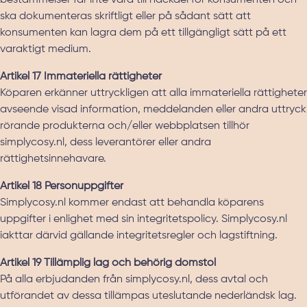
bestämmelser får inte vara till nackdel för konsumenten och
ska dokumenteras skriftligt eller på sådant sätt att
konsumenten kan lagra dem på ett tillgängligt sätt på ett
varaktigt medium.
Artikel 17 Immateriella rättigheter
Köparen erkänner uttryckligen att alla immateriella rättigheter
avseende visad information, meddelanden eller andra uttryck
rörande produkterna och/eller webbplatsen tillhör
simplycosy.nl, dess leverantörer eller andra
rättighetsinnehavare.
Artikel 18 Personuppgifter
Simplycosy.nl kommer endast att behandla köparens
uppgifter i enlighet med sin integritetspolicy. Simplycosy.nl
iakttar därvid gällande integritetsregler och lagstiftning.
Artikel 19 Tillämplig lag och behörig domstol
På alla erbjudanden från simplycosy.nl, dess avtal och
utförandet av dessa tillämpas uteslutande nederländsk lag.