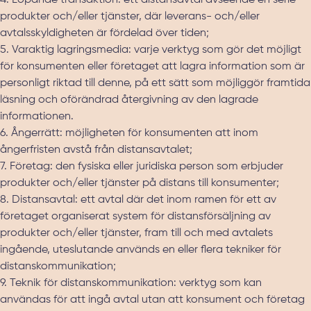
4. Löpande transaktion: ett distansavtal avseende en serie
produkter och/eller tjänster, där leverans- och/eller
avtalsskyldigheten är fördelad över tiden;
5. Varaktig lagringsmedia: varje verktyg som gör det möjligt
för konsumenten eller företaget att lagra information som är
personligt riktad till denne, på ett sätt som möjliggör framtida
läsning och oförändrad återgivning av den lagrade
informationen.
6. Ångerrätt: möjligheten för konsumenten att inom
ångerfristen avstå från distansavtalet;
7. Företag: den fysiska eller juridiska person som erbjuder
produkter och/eller tjänster på distans till konsumenter;
8. Distansavtal: ett avtal där det inom ramen för ett av
företaget organiserat system för distansförsäljning av
produkter och/eller tjänster, fram till och med avtalets
ingående, uteslutande används en eller flera tekniker för
distanskommunikation;
9. Teknik för distanskommunikation: verktyg som kan
användas för att ingå avtal utan att konsument och företag