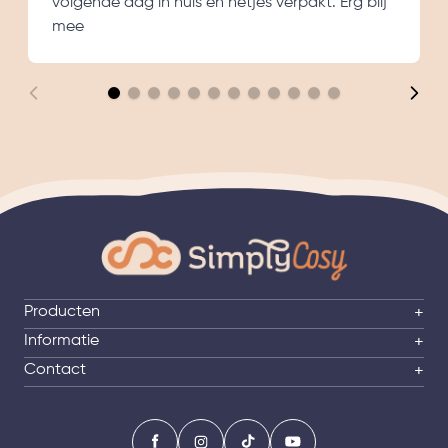
volgende dag in huis en netjes verpakt. Erg blij
mee
Producten
+
Informatie
+
Contact
+