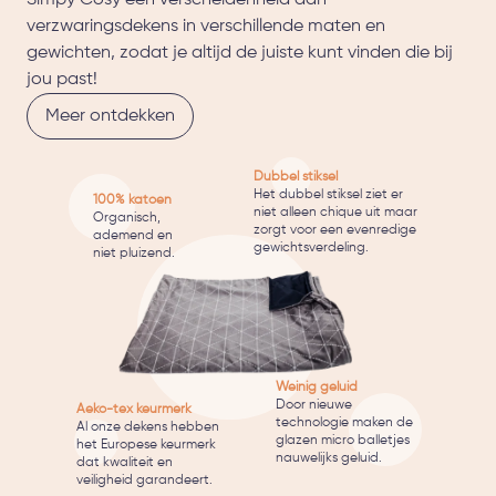
verzwaringsdekens in verschillende maten en
gewichten, zodat je altijd de juiste kunt vinden die bij
jou past!
Meer ontdekken
Dubbel stiksel
Het dubbel stiksel ziet er
100% katoen
niet alleen chique uit maar
Organisch,
zorgt voor een evenredige
ademend en
gewichtsverdeling.
niet pluizend.
Weinig geluid
Door nieuwe
Aeko-tex keurmerk
technologie maken de
Al onze dekens hebben
glazen micro balletjes
het Europese keurmerk
nauwelijks geluid.
dat kwaliteit en
veiligheid garandeert.