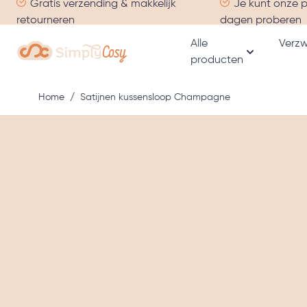
Gratis verzending & makkelijk
Je kunt onze 
Ga naar de inhoud
retourneren
dagen proberen
Alle
Verzw
producten
Toon subme
Home
/
Satijnen kussensloop Champagne
Hoofdafbeelding
Klik om afbeelding in volledig scherm te bekijken