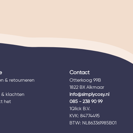
e
Contact
n & retourneren
Otterkoog 99B
1822 BX Alkmaar
 & klachten
info@simplycosy.nl
t het
085 - 238 90 99
1Qlick B.V.
s
KVK: 84774495
BTW: NL863361985B01