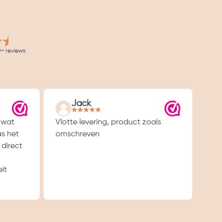
+ reviews
Jack
 wat
Vlotte levering, product zoals
Goe
as het
omschreven
 direct
it