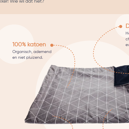
ker! Wie wil dat niet?
D
He
c
100% katoen
e
Organisch, ademend
en niet pluizend.