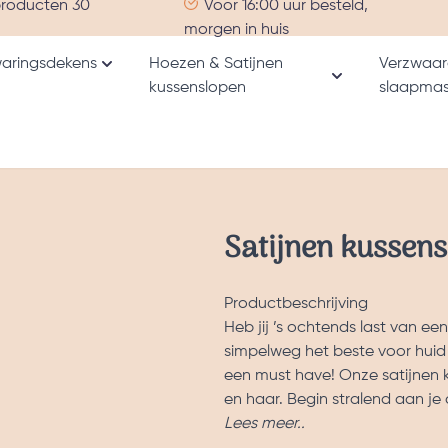
producten 30
Voor 16:00 uur besteld,
morgen in huis
aringsdekens
Hoezen & Satijnen
Verzwaar
Toon submenu voor Verzwaringsdekens catego
kussenslopen
slaapmas
nu voor Alle producten categorie
Toon submenu v
Satijnen kussen
Productbeschrijving
Heb jij ’s ochtends last van een 
simpelweg het beste voor huid
een must have! Onze satijnen 
en haar. Begin stralend aan je
Lees meer..