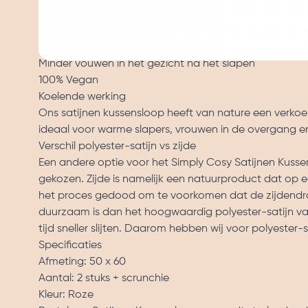
Voorkomt acne en puistjes
Reguleert talgproductie
Voorkoming gespleten haarpunten
Minder vouwen in het gezicht na het slapen
100% Vegan
Koelende werking
Ons satijnen kussensloop heeft van nature een verkoel
ideaal voor warme slapers, vrouwen in de overgang
Verschil polyester-satijn vs zijde
Een andere optie voor het Simply Cosy Satijnen Kussen
gekozen. Zijde is namelijk een natuurproduct dat op e
het proces gedood om te voorkomen dat de zijdendraa
duurzaam is dan het hoogwaardig polyester-satijn van
tijd sneller slijten. Daarom hebben wij voor polyester-
Specificaties
Afmeting: 50 x 60
Aantal: 2 stuks + scrunchie
Kleur: Roze