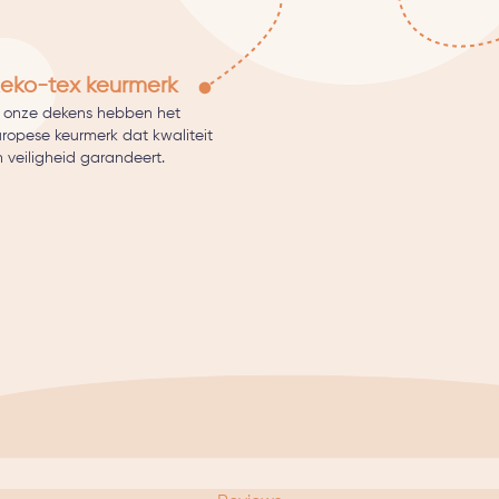
eko-tex keurmerk
l onze dekens hebben het
uropese keurmerk dat kwaliteit
 veiligheid garandeert.