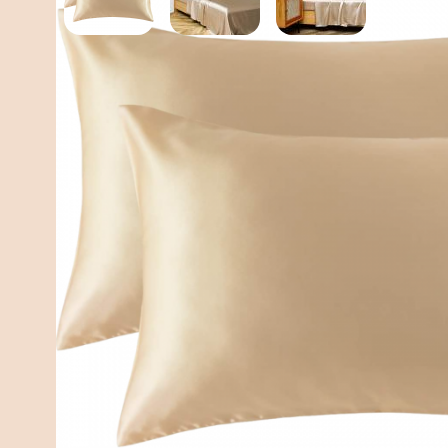
Omschrijving
Omschrijving
Productbeschrijving
Heb jij ’s ochtends last van een warrige haren, klitten 
Satijnen kussensloop van Simply Cosy is een must hav
en haar. Begin stralend aan je dag!
Hoe werkt het?
Ons polyestersatijn heeft een anti-allergene samenstel
fijn aan, het zorgt ook voor vochtbehoud in huid en
huid. Je verzorgingsproducten worden niet door het s
zult minder last hebben van vettig haar. Het satijn zorg
Voordelen
Gladdere huid
Vochtbehoud huid & haar