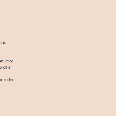
t is
et voor
rdt in
oop der