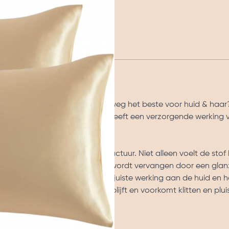
of vettige huid? Of wil jij simpelweg het beste voor huid & haar
e! Onze satijnen kussensloop heeft een verzorgende werking 
ling en een dicht gewoven structuur. Niet alleen voelt de stof
 haar. Een droog en ruw gezicht wordt vervangen door een gla
atijn opgenomen en geven de juiste werking aan de huid en h
t ervoor dat je haar in model blijft en voorkomt klitten en plui