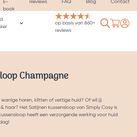
E-
Reviews
FAQ
Blog
Contact
book
d
Winkelwage
op basis van 860+
rie
ker
oor Hoezen & Satijnen kussenslopen categorie
Toon submenu voor Verzwaard slaapmasker catego
reviews
sloop Champagne
warrige haren, klitten of vettige huid? Of wil jij
 & haar? Het Satijnen kussensloop van Simply Cosy is
kussensloop heeft een verzorgende werking voor huid
 dag!