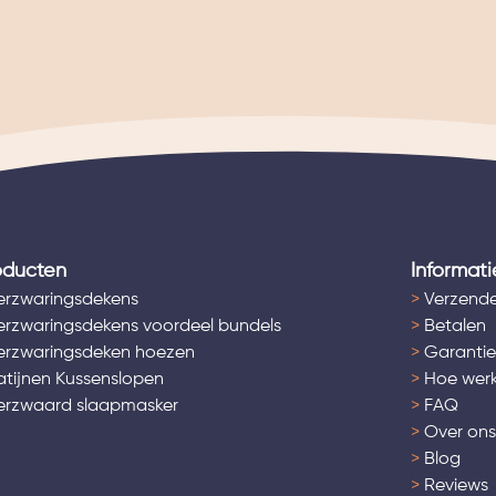
oducten
Informati
rzwaringsdekens
>
Verzende
rzwaringsdekens voordeel bundels
>
Betalen
rzwaringsdeken hoezen
>
Garantie
tijnen Kussenslopen
>
Hoe werk
rzwaard slaapmasker
>
FAQ
>
Over on
>
Blog
>
Reviews