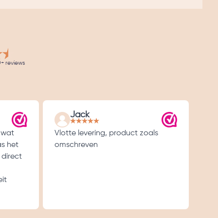
+ reviews
Jack
 wat
Vlotte levering, product zoals
Goe
as het
omschreven
 direct
it