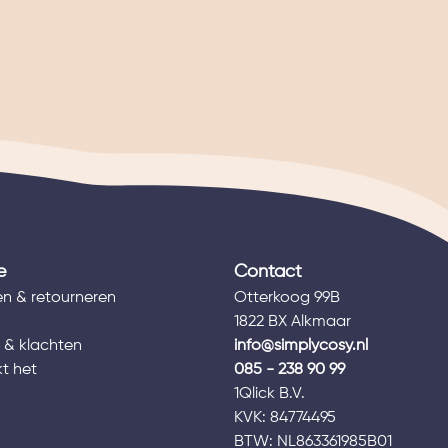
e
Contact
n & retourneren
Otterkoog 99B
1822 BX Alkmaar
 & klachten
info@simplycosy.nl
t het
085 - 238 90 99
1Qlick B.V.
s
KVK: 84774495
BTW: NL863361985B01