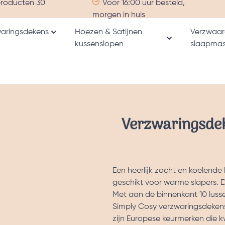
producten 30
Voor 16:00 uur besteld,
morgen in huis
aringsdekens
Hoezen & Satijnen
Verzwaar
Toon submenu voor Verzwaringsdekens catego
kussenslopen
slaapmas
nu voor Alle producten categorie
Toon submenu v
m
Verzwaringsdek
Een heerlijk zacht en koelend
geschikt voor warme slapers.
Met aan de binnenkant 10 lus
Simply Cosy verzwaringsdeken
zijn Europese keurmerken die k