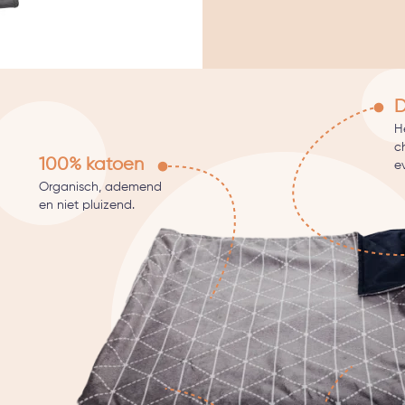
D
He
c
100% katoen
e
Organisch, ademend
en niet pluizend.