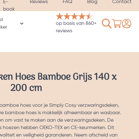
E-
Reviews
FAQ
Blog
Contact
book
d
Winkelwage
op basis van 860+
rie
ker
oor Hoezen & Satijnen kussenslopen categorie
Toon submenu voor Verzwaard slaapmasker catego
reviews
en Hoes Bamboe Grijs 140 x
200 cm
e bamboe hoes voor je Simply Cosy verzwaringsdeken,
 De bamboe hoes is makkelijk afneembaar en wasbaar.
sen om vast te maken aan de verzwaringsdeken. De
s hoezen hebben OEKO-TEX en CE-keurmerken. Dit
waliteit en veiligheid garanderen. Neem afscheid van