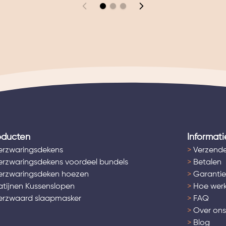
oducten
Informati
rzwaringsdekens
>
Verzende
rzwaringsdekens voordeel bundels
>
Betalen
rzwaringsdeken hoezen
>
Garantie
tijnen Kussenslopen
>
Hoe werk
rzwaard slaapmasker
>
FAQ
>
Over on
>
Blog