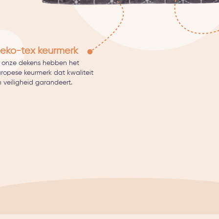
eko-tex keurmerk
l onze dekens hebben het
uropese keurmerk dat kwaliteit
 veiligheid garandeert.