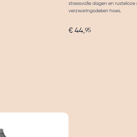
stressvolle dagen en rusteloze
verzwaringsdeken hoes.
€ 44,
95
e
ew larger image