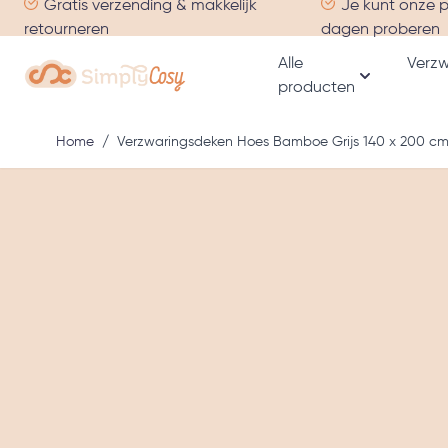
Gratis verzending & makkelijk
Je kunt onze 
Ga naar de inhoud
retourneren
dagen proberen
Alle
Verzw
producten
Toon subme
Home
/
Verzwaringsdeken Hoes Bamboe Grijs 140 x 200 c
Hoofdafbeelding
Klik om afbeelding in volledig scherm te bekijken