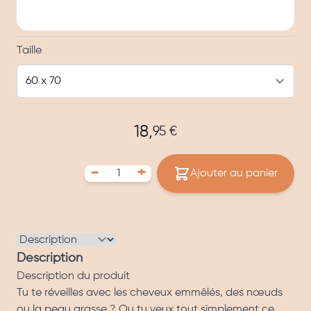
Options
Taille
18,
95 €
-
+
Ajouter au panier
Description
Description du produit
Tu te réveilles avec les cheveux emmêlés, des nœuds
ou la peau grasse ? Ou tu veux tout simplement ce