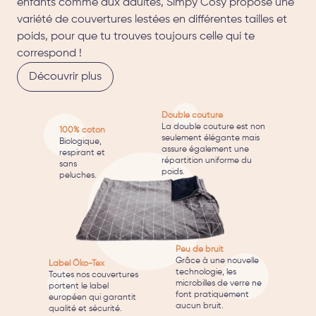
enfants comme aux adultes, Simpy Cosy propose une
variété de couvertures lestées en différentes tailles et
poids, pour que tu trouves toujours celle qui te
correspond !
Découvrir plus
Double couture
La double couture est non
100% coton
seulement élégante mais
Biologique,
assure également une
respirant et
répartition uniforme du
sans
poids.
peluches.
Peu de bruit
Grâce à une nouvelle
Label Öko-Tex
technologie, les
Toutes nos couvertures
microbilles de verre ne
portent le label
font pratiquement
européen qui garantit
aucun bruit.
qualité et sécurité.