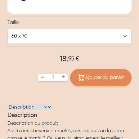
Options
Taille
18,
95 €
-
+
Ajouter au panier
Description
Description du produit
As-tu des cheveux emmêlés, des nœuds ou la peau
grasse le matin ? Ou veux-tu simplement le meilleur