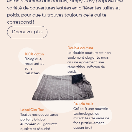
enfants comme aux adultes, Simpy Cosy propose une
variété de couvertures lestées en différentes tailles et
poids, pour que tu trouves toujours celle qui te
correspond !
Découvrir plus
Double couture
La double couture est non
100% coton
seulement élégante mais
Biologique,
assure également une
respirant et
répartition uniforme du
sans
poids.
peluches.
Peu de bruit
Grâce à une nouvelle
Label Öko-Tex
technologie, les
Toutes nos couvertures
microbilles de verre ne
portent le label
font pratiquement
européen qui garantit
aucun bruit.
qualité et sécurité.