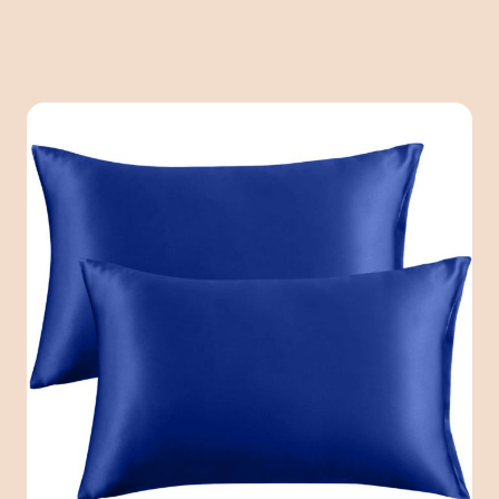
Taie d'oreiller en satin Marine
Blue duo
Description du produit
As-tu des cheveux emmêlés, des nœuds ou la peau
grasse le matin ? Ou veux-tu simplement le meilleur
pour ta peau et tes cheveux ? La taie d'oreiller en satin
de Simply Cosy est un must ! Notre taie d'oreiller en
satin a un effet nourrissant pour la peau et les cheveux.
Commence ta journée rayonnante !
Lire la suite..