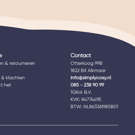
e
Contact
n & retourneren
Otterkoog 99B
1822 BX Alkmaar
 & klachten
info@simplycosy.nl
t het
085 - 238 90 99
1Qlick B.V.
s
KVK: 84774495
BTW: NL863361985B01