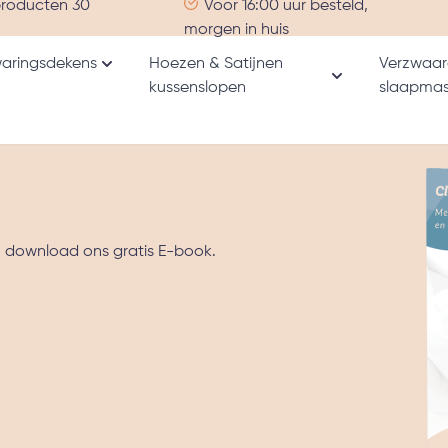
producten 30
Voor 16:00 uur besteld,
morgen in huis
aringsdekens
Hoezen & Satijnen
Verzwaar
Toon submenu voor Verzwaringsdekens catego
kussenslopen
slaapmas
nu voor Alle producten categorie
Toon submenu v
n download ons gratis E-book.