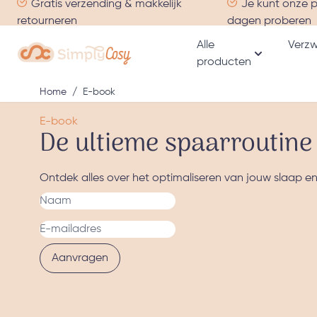
Gratis verzending & makkelijk
Je kunt onze 
Ga naar de inhoud
retourneren
dagen proberen
Alle
Verzw
producten
Toon subme
Home
/
E-book
E-book
De ultieme spaarroutine
Ontdek alles over het optimaliseren van jouw slaap e
Aanvragen