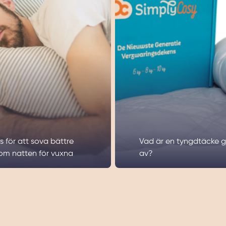
ps för att sova bättre
Vad är en tyngdtäcke g
om natten för vuxna
av?