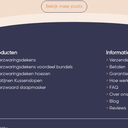
Bekijk meer posts
oducten
Informati
rzwaringsdekens
>
Verzende
rzwaringsdekens voordeel bundels
>
Betalen
rzwaringsdeken hoezen
>
Garantie
tijnen Kussenslopen
>
Hoe werk
rzwaard slaapmasker
>
FAQ
>
Over on
>
Blog
>
Reviews