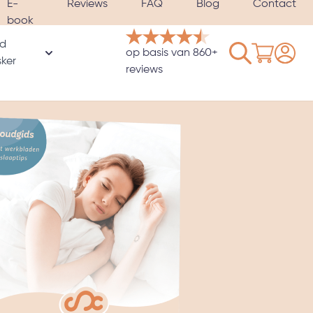
E-
Reviews
FAQ
Blog
Contact
book
d
Winkelwage
op basis van 860+
rie
ker
oor Hoezen & Satijnen kussenslopen categorie
Toon submenu voor Verzwaard slaapmasker catego
reviews