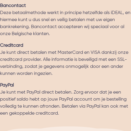
Bancontact
Deze betaalmethode werkt in principe hetzelfde als iDEAL, en
hiermee kunt u dus snel en veilig betalen met uw eigen
bankrekening. Bancontact accepteren wij speciaal voor al
onze Belgische klanten.
Creditcard
Je kunt direct betalen met MasterCard en VISA dankzij onze
creditcard provider. Alle informatie is beveiligd met een SSL-
verbinding, zodat je gegevens onmogelijk door een ander
kunnen worden ingezien.
PayPal
Je kunt met PayPal direct betalen. Zorg ervoor dat je een
positief saldo hebt op jouw PayPal account om je bestelling
volledig te kunnen afronden. Betalen via PayPal kan ook met
een gekoppelde creditcard.