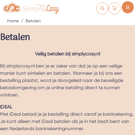
Ga naar de inhoud
Winkelwag
Home
/
Betalen
Betalen
Veilig betalen bij simplycosy.nl
Bij simplycosy.nl ben je er zeker van dat je op een veilige
manier kunt winkelen en betalen. Wanneer je bij ons een
bestelling plaatst, word je doorgeleid naar de beveiligde
betaalomgeving om je online betaling direct te kunnen
voldoen.
iDEAL
Met iDeal betaal je je bestelling direct vanaf je bankrekening.
Je kunt alleen met iDeal betalen als je in het bezit bent van
een Nederlands bankrekeningnummer.