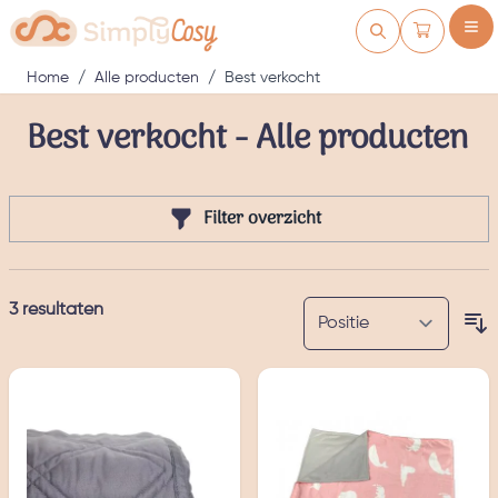
Ga naar de inhoud
Winkelwag
Home
/
Alle producten
/
Best verkocht
Best verkocht - Alle producten
Filter overzicht
3
resultaten