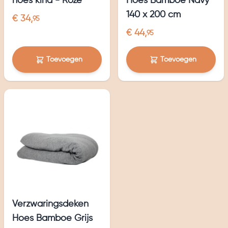
hoes kind - Roze
Hoes Bamboe Navy
140 x 200 cm
€ 34,
95
€ 44,
95
Toevoegen
Toevoegen
Verzwaringsdeken
Hoes Bamboe Grijs