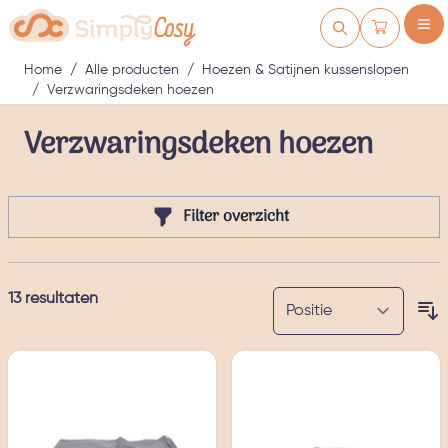
Ga naar de inhoud
Winkelwag
Home
/
Alle producten
/
Hoezen & Satijnen kussenslopen
/
Verzwaringsdeken hoezen
Verzwaringsdeken hoezen
Filter overzicht
13
resultaten